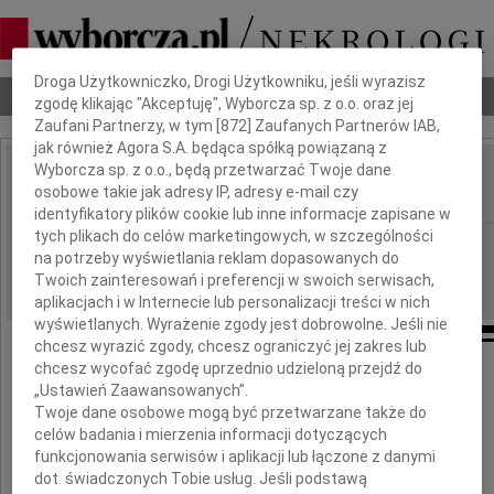
Dbamy o Twoją prywatność
Droga Użytkowniczko, Drogi Użytkowniku, jeśli wyrazisz
Nekrologi
Odeszli
Poradnik pogrzebowy
zgodę klikając "Akceptuję", Wyborcza sp. z o.o. oraz jej
Zaufani Partnerzy, w tym [
872
] Zaufanych Partnerów IAB,
jak również Agora S.A. będąca spółką powiązaną z
Wyborcza sp. z o.o., będą przetwarzać Twoje dane
Józef Białas
osobowe takie jak adresy IP, adresy e-mail czy
IMIĘ I NAZWISKO:
identyfikatory plików cookie lub inne informacje zapisane w
tych plikach do celów marketingowych, w szczególności
Lublin
REGION:
na potrzeby wyświetlania reklam dopasowanych do
28.05.2010
DATA EMISJI:
Twoich zainteresowań i preferencji w swoich serwisach,
aplikacjach i w Internecie lub personalizacji treści w nich
wyświetlanych. Wyrażenie zgody jest dobrowolne. Jeśli nie
chcesz wyrazić zgody, chcesz ograniczyć jej zakres lub
chcesz wycofać zgodę uprzednio udzieloną przejdź do
Podziękowania
„Ustawień Zaawansowanych”.
Wszystkim, którzy w chorobie mojego Męża
Twoje dane osobowe mogą być przetwarzane także do
celów badania i mierzenia informacji dotyczących
funkcjonowania serwisów i aplikacji lub łączone z danymi
dot. świadczonych Tobie usług. Jeśli podstawą