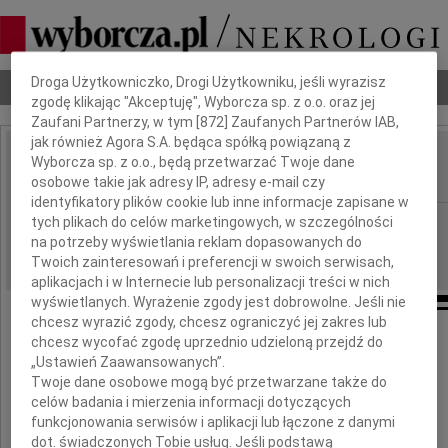
Dbamy o Twoją prywatność
Droga Użytkowniczko, Drogi Użytkowniku, jeśli wyrazisz
Nekrologi
Odeszli
Poradnik pogrzebowy
zgodę klikając "Akceptuję", Wyborcza sp. z o.o. oraz jej
Zaufani Partnerzy, w tym [
872
] Zaufanych Partnerów IAB,
jak również Agora S.A. będąca spółką powiązaną z
Hanna Wojciechowska
Wyborcza sp. z o.o., będą przetwarzać Twoje dane
IMIĘ I NAZWISKO:
osobowe takie jak adresy IP, adresy e-mail czy
identyfikatory plików cookie lub inne informacje zapisane w
Poznań
tych plikach do celów marketingowych, w szczególności
REGION:
na potrzeby wyświetlania reklam dopasowanych do
02.10.2018
DATA EMISJI:
Twoich zainteresowań i preferencji w swoich serwisach,
aplikacjach i w Internecie lub personalizacji treści w nich
wyświetlanych. Wyrażenie zgody jest dobrowolne. Jeśli nie
chcesz wyrazić zgody, chcesz ograniczyć jej zakres lub
chcesz wycofać zgodę uprzednio udzieloną przejdź do
25 września 2018 roku w wieku 86 lat
„Ustawień Zaawansowanych”.
Twoje dane osobowe mogą być przetwarzane także do
celów badania i mierzenia informacji dotyczących
odeszła
funkcjonowania serwisów i aplikacji lub łączone z danymi
dot. świadczonych Tobie usług. Jeśli podstawą