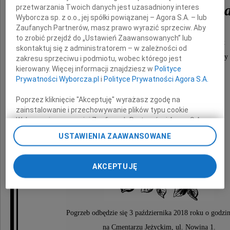
Hanna Wojciechowsk
przetwarzania Twoich danych jest uzasadniony interes
Wyborcza sp. z o.o., jej spółki powiązanej – Agora S.A. – lub
Zaufanych Partnerów, masz prawo wyrazić sprzeciw. Aby
to zrobić przejdź do „Ustawień Zaawansowanych” lub
dziennikarka, społeczniczka, dobry Człowiek
skontaktuj się z administratorem – w zależności od
uosobienie łagodności, życzliwości dla ludzi i pogody
zakresu sprzeciwu i podmiotu, wobec którego jest
kierowany. Więcej informacji znajdziesz w
Polityce
Prywatności Wyborcza.pl
i
Polityce Prywatności Agora S.A.
ukochana Mama
Poprzez kliknięcie "Akceptuję" wyrażasz zgodę na
zainstalowanie i przechowywanie plików typu cookie
Nigdy nic nie zapełni braku po Tobie.
Wyborczej sp. z o. o. jej Zaufanych Partnerów i Agora S.A.
na Twoim urządzeniu końcowym. Możesz też w każdej
USTAWIENIA ZAAWANSOWANE
chwili zmienić swoje preferencje dot. plików cookie,
ponownie wywołując narzędzie do zarządzania Twoimi
preferencjami dot. przetwarzania danych poprzez
AKCEPTUJĘ
odnośnik „Ustawienia prywatności” w stopce serwisu i
przechodząc do sekcji „Ustawienia zaawansowane”.
Zmiana ustawień plików cookie możliwa jest także za
pomocą ustawień przeglądarki.
Pogrzeb odbędzie się 3 października 2018 roku o godzi
My, nasi Zaufani Partnerzy i Agora S.A. możemy
na Cmentarzu Jeżyckim, ul. Nowina 1.