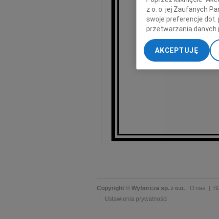
z o. o. jej Zaufanych 
swoje preferencje dot.
przetwarzania danych 
„Ustawienia zaawansow
AKCEPTUJĘ
My, nasi Zaufani Part
dokładnych danych geol
Przechowywanie informa
treści, badnie odbiorcó
Copyright © Wyborcza sp. z o.o.
O nas
St
Ustawienia prywatności