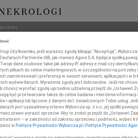
ogrzebowy
tność
Szukaj
ogi Użytkowniku, jeśli wyrazisz zgodę klikając "Akceptuję", Wyborcza sp
Imię i na
 Zaufanych Partnerów IAB, jak również Agora S.A. będąca spółką powi
Twoje dane osobowe takie jak adresy IP, adresy e-mail czy identyfikato
 tych plikach do celów marketingowych, w szczególności na potrzeby 
 zainteresowań i preferencji w swoich serwisach, aplikacjach i w Int
w nich wyświetlanych. Wyrażenie zgody jest dobrowolne. Jeśli nie chce
INNE NE
 lub chcesz wycofać zgodę uprzednio udzieloną przejdź do „Ustawień
06.0
gą być przetwarzane także do celów badania i mierzenia informacji
Sylwi
w i aplikacji lub łączone z danymi dot. świadczonych Tobie usług. Jeś
aszemu Drogiemu Koledze
05.0
nych jest uzasadniony interes Wyborcza sp. z o.o., jej spółki powiąza
Arlec
masz prawo wyrazić sprzeciw. Aby to zrobić przejdź do „Ustawień Z
. Leszkowi Reszce
30.0
istratorem – w zależności od zakresu sprzeciwu i podmiotu, wobec któ
Pani 
dziesz w
Polityce Prywatności Wyborcza.pl
i
Polityce Prywatności Agor
Janus
zy głębokiego i szczerego współczucia
Z głę
ceptuję" wyrażasz zgodę na zainstalowanie i przechowywanie plików t