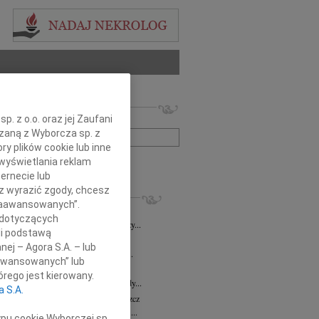
 nekrologów i wspomnień
. z o.o. oraz jej Zaufani
zwisko lub numer ogłoszenia:
ązaną z Wyborcza sp. z
ry plików cookie lub inne
wyświetlania reklam
+ szukanie zaawansowane
ernecie lub
sz wyrazić zgody, chcesz
KROLOGI
 Zaawansowanych”.
8.2026
Bydgoszcz
 dotyczących
i Kramkowskiej wraz z Rodziną wyrazy...
li podstawą
8.2026
Bydgoszcz
nej – Agora S.A. – lub
ie Stanisławskiej oraz Jej Najbliższym...
aawansowanych” lub
7.2026
Bydgoszcz
rego jest kierowany.
Elżbiecie Skwierzyńskiej Członkini Rady...
a S.A.
z Ostoja-Zagórski
15.07.2026
Bydgoszcz
bokim smutkiem żegnamy prof. dr. hab....
ypu cookie Wyborczej sp.