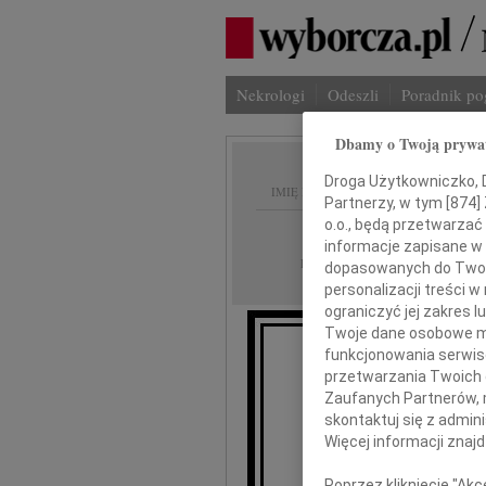
Nekrologi
Odeszli
Poradnik p
Dbamy o Twoją prywa
Droga Użytkowniczko, Dr
IMIĘ I NAZWISKO:
Partnerzy, w tym [
874
]
o.o., będą przetwarzać 
Bydgoszcz
REGION:
informacje zapisane w
28.05.2010
DATA EMISJI:
dopasowanych do Twoich
personalizacji treści 
ograniczyć jej zakres
Twoje dane osobowe mo
funkcjonowania serwisó
N
przetwarzania Twoich da
Zaufanych Partnerów, 
dr
skontaktuj się z admin
Więcej informacji znaj
składamy wyra
Poprzez kliknięcie "Ak