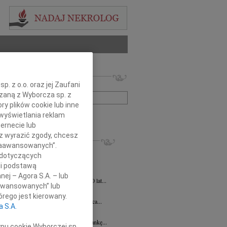
 nekrologów i wspomnień
. z o.o. oraz jej Zaufani
zwisko lub numer ogłoszenia:
ązaną z Wyborcza sp. z
ry plików cookie lub inne
wyświetlania reklam
+ szukanie zaawansowane
ernecie lub
sz wyrazić zgody, chcesz
KROLOGI
 Zaawansowanych”.
ej Szostek
27.07.2026
Lublin
 dotyczących
 21 lipca 2026 r. zmarł Śp. ks. prof....
li podstawą
ej Szostek
27.07.2026
Lublin
nej – Agora S.A. – lub
u 21 lipca 2026 roku zmarł w wieku 80 lat...
aawansowanych” lub
Elżbieta Wstawska
19.06.2026
Lublin
rego jest kierowany.
u 24 czerwca 2026 roku mija 1. rocznica...
a S.A.
a Magdalena Milart
14.04.2026
Lublin
bokim smutkiem żegnamy naszą Koleżankę...
ypu cookie Wyborczej sp.