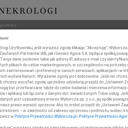
ogrzebowy
tność
Szukaj
Stelmach
ogi Użytkowniku, jeśli wyrazisz zgodę klikając "Akceptuję", Wyborcza sp
Imię i na
 Zaufanych Partnerów IAB, jak również Agora S.A. będąca spółką powi
Twoje dane osobowe takie jak adresy IP, adresy e-mail czy identyfikato
 tych plikach do celów marketingowych, w szczególności na potrzeby 
 zainteresowań i preferencji w swoich serwisach, aplikacjach i w Int
w nich wyświetlanych. Wyrażenie zgody jest dobrowolne. Jeśli nie chce
INNE NE
 lub chcesz wycofać zgodę uprzednio udzieloną przejdź do „Ustawień
Andrz
gą być przetwarzane także do celów badania i mierzenia informacji
W dniu
w i aplikacji lub łączone z danymi dot. świadczonych Tobie usług. Jeś
Andrz
nych jest uzasadniony interes Wyborcza sp. z o.o., jej spółki powiąza
Podziękowania
W dni
masz prawo wyrazić sprzeciw. Aby to zrobić przejdź do „Ustawień Z
Anna 
istratorem – w zależności od zakresu sprzeciwu i podmiotu, wobec któ
którzy w bolesnych dla nas chwilach
W dni
dziesz w
Polityce Prywatności Wyborcza.pl
i
Polityce Prywatności Agor
utek i żal, okazali wiele serca i życzliwości
Joann
i we mszy świętej i ceremonii pogrzebowej
Z głę
ceptuję" wyrażasz zgodę na zainstalowanie i przechowywanie plików t