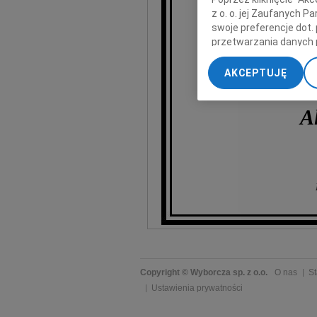
z o. o. jej Zaufanych 
swoje preferencje dot.
przetwarzania danych 
„Ustawienia zaawansow
AKCEPTUJĘ
My, nasi Zaufani Part
dokładnych danych geol
A
Przechowywanie informa
treści, badnie odbiorcó
Copyright © Wyborcza sp. z o.o.
O nas
St
Ustawienia prywatności