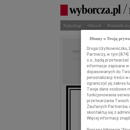
Nekrologi
Odeszli
Poradnik p
Dbamy o Twoją prywa
Alina 
Droga Użytkowniczko, Dr
IMIĘ I NAZWISKO:
Partnerzy, w tym [
874
]
o.o., będą przetwarzać 
Lublin
REGION:
informacje zapisane w
dopasowanych do Twoich
28.05.2010
DATA EMISJI:
personalizacji treści 
ograniczyć jej zakres
Twoje dane osobowe mo
funkcjonowania serwisó
przetwarzania Twoich da
Zaufanych Partnerów, 
skontaktuj się z admin
Wszystkim, 
Więcej informacji znaj
dzielili z nami sm
oraz uczestniczyl
Poprzez kliknięcie "Ak