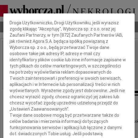
Dbamy o Twoją prywatność
Droga Użytkowniczko, Drogi Użytkowniku, jeśli wyrazisz
Nekrologi
Odeszli
Poradnik pogrzebowy
zgodę klikając "Akceptuję", Wyborcza sp. z o.o. oraz jej
Zaufani Partnerzy, w tym [
872
] Zaufanych Partnerów IAB,
jak również Agora S.A. będąca spółką powiązaną z
Wyborcza sp. z o.o., będą przetwarzać Twoje dane
Irena Dzierzgowska
osobowe takie jak adresy IP, adresy e-mail czy
IMIĘ I NAZWISKO:
identyfikatory plików cookie lub inne informacje zapisane w
tych plikach do celów marketingowych, w szczególności
Warszawa
REGION:
na potrzeby wyświetlania reklam dopasowanych do
09.03.2009
DATA EMISJI:
Twoich zainteresowań i preferencji w swoich serwisach,
aplikacjach i w Internecie lub personalizacji treści w nich
wyświetlanych. Wyrażenie zgody jest dobrowolne. Jeśli nie
chcesz wyrazić zgody, chcesz ograniczyć jej zakres lub
chcesz wycofać zgodę uprzednio udzieloną przejdź do
„Ustawień Zaawansowanych”.
Z wielkim żalem i smutkiem żegnamy
Twoje dane osobowe mogą być przetwarzane także do
naszą współpracownicę
celów badania i mierzenia informacji dotyczących
redaktora naczelnego miesięcznika "Dyrektor Szko
funkcjonowania serwisów i aplikacji lub łączone z danymi
dot. świadczonych Tobie usług. Jeśli podstawą
Panią