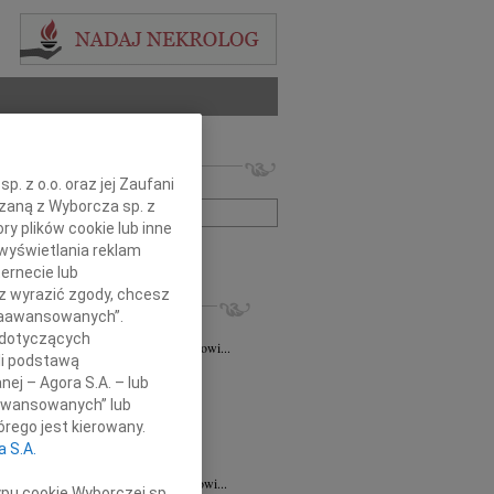
 nekrologów i wspomnień
. z o.o. oraz jej Zaufani
zwisko lub numer ogłoszenia:
ązaną z Wyborcza sp. z
ry plików cookie lub inne
wyświetlania reklam
+ szukanie zaawansowane
ernecie lub
sz wyrazić zgody, chcesz
KROLOGI
 Zaawansowanych”.
taśkiewicz
03.08.2026
Lublin
 dotyczących
Profesorowi Grzegorzowi Staśkiewiczowi...
li podstawą
8.2026
Lublin
nej – Agora S.A. – lub
dr hab. n. med. Grzegorzowi...
aawansowanych” lub
7.2026
Lublin
rego jest kierowany.
y głębokiego współczucia dla dr...
a S.A.
7.2026
Lublin
mu Koledze dr hab. n. med. Grzegorzowi...
ypu cookie Wyborczej sp.