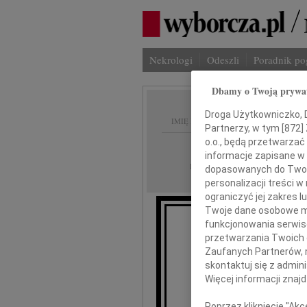
Nekrologi
Odeszli
Poradnik p
Dbamy o Twoją prywa
Droga Użytkowniczko, Dr
IMIĘ I NAZWISKO:
Partnerzy, w tym [
872
]
o.o., będą przetwarzać 
Lublin
REGION:
informacje zapisane w
12.09.2018
DATA EMISJI:
dopasowanych do Twoich
personalizacji treści 
ograniczyć jej zakres
Twoje dane osobowe mo
funkcjonowania serwisó
przetwarzania Twoich da
Zaufanych Partnerów, 
skontaktuj się z admin
Więcej informacji znaj
Poprzez kliknięcie "Ak
wyr