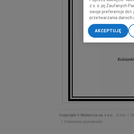
z o. o. jej Zaufanych 
swoje preferencje dot.
przetwarzania danych 
„Ustawienia zaawansow
AKCEPTUJĘ
My, nasi Zaufani Part
dokładnych danych geol
Przechowywanie informa
treści, badnie odbiorcó
Koleżanki
Copyright © Wyborcza sp. z o.o.
O nas
St
Ustawienia prywatności