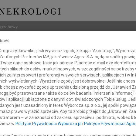
ogrzebowy
tność
Szukaj
ogi Użytkowniku, jeśli wyrazisz zgodę klikając "Akceptuję", Wyborcza sp
Imię i na
 Zaufanych Partnerów IAB, jak również Agora S.A. będąca spółką powi
Twoje dane osobowe takie jak adresy IP, adresy e-mail czy identyfikato
 tych plikach do celów marketingowych, w szczególności na potrzeby 
 zainteresowań i preferencji w swoich serwisach, aplikacjach i w Int
w nich wyświetlanych. Wyrażenie zgody jest dobrowolne. Jeśli nie chce
INNE NE
 lub chcesz wycofać zgodę uprzednio udzieloną przejdź do „Ustawień
Ewa S
gą być przetwarzane także do celów badania i mierzenia informacji
Panu 
w i aplikacji lub łączone z danymi dot. świadczonych Tobie usług. Jeś
03.0
nych jest uzasadniony interes Wyborcza sp. z o.o., jej spółki powiąza
Drogiej Koleżance
Panu 
masz prawo wyrazić sprzeciw. Aby to zrobić przejdź do „Ustawień Z
31.0
istratorem – w zależności od zakresu sprzeciwu i podmiotu, wobec któ
Izie Zydze
Wyraz
dziesz w
Polityce Prywatności Wyborcza.pl
i
Polityce Prywatności Agor
31.0
Nasze
ceptuję" wyrażasz zgodę na zainstalowanie i przechowywanie plików t
azy głębokiego współczucia