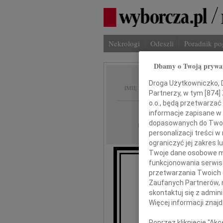
Nekrologi
Odeszli
Poradnik p
Dbamy o Twoją prywa
Janina
Droga Użytkowniczko, Dr
IMIĘ I NAZWISKO:
Partnerzy, w tym [
874
]
o.o., będą przetwarzać 
cała Polska
REGION:
informacje zapisane w
dopasowanych do Twoich
10.09.2018
DATA EMISJI:
personalizacji treści 
ograniczyć jej zakres
Twoje dane osobowe mo
funkcjonowania serwisó
Z wie
przetwarzania Twoich da
że 29 s
Zaufanych Partnerów, 
skontaktuj się z admin
Więcej informacji znaj
Poprzez kliknięcie "Ak