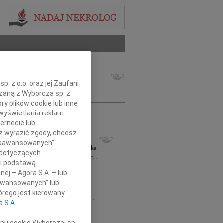
 nekrologów i wspomnień
. z o.o. oraz jej Zaufani
zwisko lub numer ogłoszenia:
ązaną z Wyborcza sp. z
ry plików cookie lub inne
wyświetlania reklam
+ szukanie zaawansowane
ernecie lub
sz wyrazić zgody, chcesz
KROLOGI
 Zaawansowanych”.
rzata Kościelska
06.08.2026
cała Polska
 dotyczących
bokim smutkiem żegnam Panią Profesor...
li podstawą
 Rytel
31.07.2026
cała Polska
nej – Agora S.A. – lub
bokim żalem w sercu żegnamy naszą...
aawansowanych” lub
sław Gomułka
27.07.2026
cała Polska
rego jest kierowany.
bokim żalem przyjęliśmy wiadomość o...
a S.A.
Pilecki
17.07.2026
cała Polska
d Podkarpackiego Stowarzyszenia...
ypu cookie Wyborczej sp.