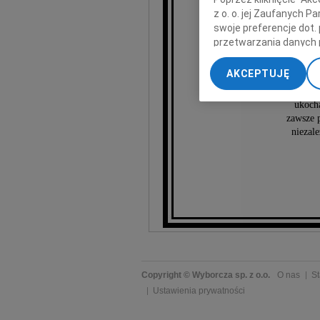
z o. o. jej Zaufanych 
swoje preferencje dot.
Ja
przetwarzania danych 
„Ustawienia zaawansow
AKCEPTUJĘ
My, nasi Zaufani Part
dokładnych danych geol
ukoch
Przechowywanie informa
zawsze p
treści, badnie odbiorcó
niezale
Copyright © Wyborcza sp. z o.o.
O nas
St
Ustawienia prywatności