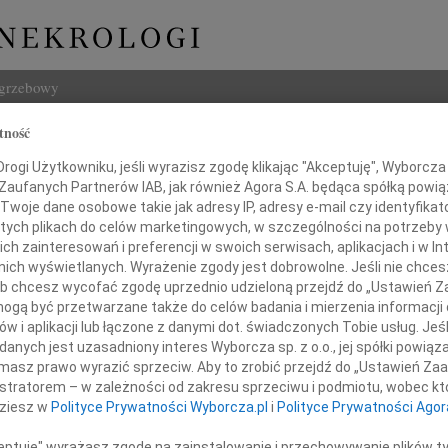
ogrzebowy
tność
Szukaj
 Winiarska
ogi Użytkowniku, jeśli wyrazisz zgodę klikając "Akceptuję", Wyborcza sp
Imię i na
 Zaufanych Partnerów IAB, jak również Agora S.A. będąca spółką powi
Twoje dane osobowe takie jak adresy IP, adresy e-mail czy identyfikato
 tych plikach do celów marketingowych, w szczególności na potrzeby 
 zainteresowań i preferencji w swoich serwisach, aplikacjach i w Int
w nich wyświetlanych. Wyrażenie zgody jest dobrowolne. Jeśli nie chce
INNE NE
 lub chcesz wycofać zgodę uprzednio udzieloną przejdź do „Ustawień
Małgo
gą być przetwarzane także do celów badania i mierzenia informacji
Z głę
w i aplikacji lub łączone z danymi dot. świadczonych Tobie usług. Jeś
Marta
lkim smutkiem zawiadamiamy,
nych jest uzasadniony interes Wyborcza sp. z o.o., jej spółki powiąza
Z głę
ierpnia 2018, przeżywszy 86 lat,
masz prawo wyrazić sprzeciw. Aby to zrobić przejdź do „Ustawień Z
Stani
odeszła od nas
istratorem – w zależności od zakresu sprzeciwu i podmiotu, wobec któ
Z głę
dziesz w
Polityce Prywatności Wyborcza.pl
i
Polityce Prywatności Agor
Adam 
Zarzą
ceptuję" wyrażasz zgodę na zainstalowanie i przechowywanie plików t