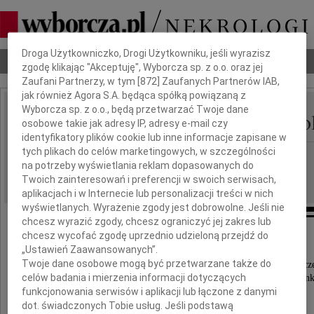
Dbamy o Twoją prywatność
Droga Użytkowniczko, Drogi Użytkowniku, jeśli wyrazisz
Nekrologi
Odeszli
Poradnik pogrzebowy
zgodę klikając "Akceptuję", Wyborcza sp. z o.o. oraz jej
Zaufani Partnerzy, w tym [
872
] Zaufanych Partnerów IAB,
jak również Agora S.A. będąca spółką powiązaną z
Wyborcza sp. z o.o., będą przetwarzać Twoje dane
Bernadetta Helena Zobo
osobowe takie jak adresy IP, adresy e-mail czy
IMIĘ I NAZWISKO:
identyfikatory plików cookie lub inne informacje zapisane w
tych plikach do celów marketingowych, w szczególności
Bydgoszcz
REGION:
na potrzeby wyświetlania reklam dopasowanych do
07.09.2018
DATA EMISJI:
Twoich zainteresowań i preferencji w swoich serwisach,
aplikacjach i w Internecie lub personalizacji treści w nich
wyświetlanych. Wyrażenie zgody jest dobrowolne. Jeśli nie
chcesz wyrazić zgody, chcesz ograniczyć jej zakres lub
chcesz wycofać zgodę uprzednio udzieloną przejdź do
Podziękowanie
„Ustawień Zaawansowanych”.
Twoje dane osobowe mogą być przetwarzane także do
Wszystkim, którzy okazali wiele serca i życzliwości, ucz
celów badania i mierzenia informacji dotyczących
w ostatniej drodze na miejsce wiecznego spoczyn
funkcjonowania serwisów i aplikacji lub łączone z danymi
dot. świadczonych Tobie usług. Jeśli podstawą