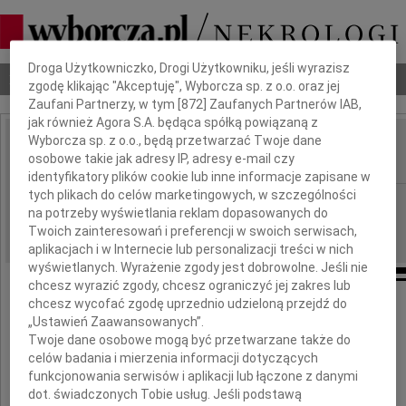
Dbamy o Twoją prywatność
Droga Użytkowniczko, Drogi Użytkowniku, jeśli wyrazisz
Nekrologi
Odeszli
Poradnik pogrzebowy
zgodę klikając "Akceptuję", Wyborcza sp. z o.o. oraz jej
Zaufani Partnerzy, w tym [
872
] Zaufanych Partnerów IAB,
jak również Agora S.A. będąca spółką powiązaną z
Wyborcza sp. z o.o., będą przetwarzać Twoje dane
Anna Radziwiłł
osobowe takie jak adresy IP, adresy e-mail czy
IMIĘ I NAZWISKO:
identyfikatory plików cookie lub inne informacje zapisane w
tych plikach do celów marketingowych, w szczególności
Warszawa
REGION:
na potrzeby wyświetlania reklam dopasowanych do
30.01.2009
DATA EMISJI:
Twoich zainteresowań i preferencji w swoich serwisach,
aplikacjach i w Internecie lub personalizacji treści w nich
wyświetlanych. Wyrażenie zgody jest dobrowolne. Jeśli nie
chcesz wyrazić zgody, chcesz ograniczyć jej zakres lub
chcesz wycofać zgodę uprzednio udzieloną przejdź do
„Ustawień Zaawansowanych”.
Ze smutkiem żegnamy
Twoje dane osobowe mogą być przetwarzane także do
naszą Panią Profesor
celów badania i mierzenia informacji dotyczących
funkcjonowania serwisów i aplikacji lub łączone z danymi
dot. świadczonych Tobie usług. Jeśli podstawą