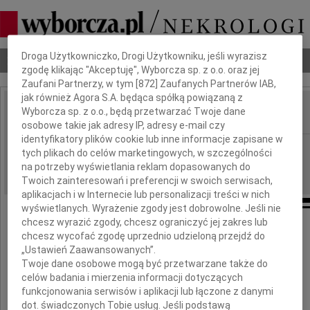
Dbamy o Twoją prywatność
Droga Użytkowniczko, Drogi Użytkowniku, jeśli wyrazisz
Nekrologi
Odeszli
Poradnik pogrzebowy
zgodę klikając "Akceptuję", Wyborcza sp. z o.o. oraz jej
Zaufani Partnerzy, w tym [
872
] Zaufanych Partnerów IAB,
jak również Agora S.A. będąca spółką powiązaną z
Wyborcza sp. z o.o., będą przetwarzać Twoje dane
IMIĘ I NAZWISKO:
osobowe takie jak adresy IP, adresy e-mail czy
identyfikatory plików cookie lub inne informacje zapisane w
Lublin
REGION:
tych plikach do celów marketingowych, w szczególności
03.09.2018
na potrzeby wyświetlania reklam dopasowanych do
DATA EMISJI:
Twoich zainteresowań i preferencji w swoich serwisach,
aplikacjach i w Internecie lub personalizacji treści w nich
wyświetlanych. Wyrażenie zgody jest dobrowolne. Jeśli nie
chcesz wyrazić zgody, chcesz ograniczyć jej zakres lub
chcesz wycofać zgodę uprzednio udzieloną przejdź do
„Ustawień Zaawansowanych”.
Twoje dane osobowe mogą być przetwarzane także do
celów badania i mierzenia informacji dotyczących
funkcjonowania serwisów i aplikacji lub łączone z danymi
dot. świadczonych Tobie usług. Jeśli podstawą