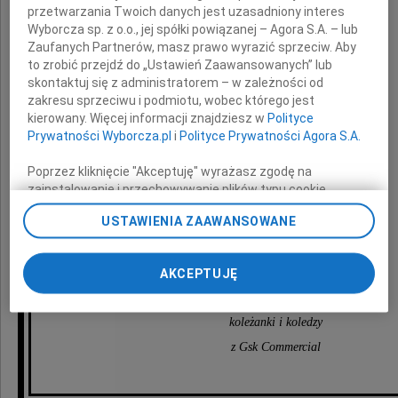
Nigdy nie jesteśmy gotowi na odejście
przetwarzania Twoich danych jest uzasadniony interes
Naszych rodziców, a oni odchodzą
Wyborcza sp. z o.o., jej spółki powiązanej – Agora S.A. – lub
Zaufanych Partnerów, masz prawo wyrazić sprzeciw. Aby
to zrobić przejdź do „Ustawień Zaawansowanych” lub
naszej drogiej koleżance
skontaktuj się z administratorem – w zależności od
zakresu sprzeciwu i podmiotu, wobec którego jest
Małgorzacie Olszewskiej
kierowany. Więcej informacji znajdziesz w
Polityce
Prywatności Wyborcza.pl
i
Polityce Prywatności Agora S.A.
wyrazy głębokiego współczucia
Poprzez kliknięcie "Akceptuję" wyrażasz zgodę na
z powodu śmierci
zainstalowanie i przechowywanie plików typu cookie
Wyborczej sp. z o. o. jej Zaufanych Partnerów i Agora S.A.
Ojca
USTAWIENIA ZAAWANSOWANE
na Twoim urządzeniu końcowym. Możesz też w każdej
chwili zmienić swoje preferencje dot. plików cookie,
ponownie wywołując narzędzie do zarządzania Twoimi
AKCEPTUJĘ
preferencjami dot. przetwarzania danych poprzez
składają
odnośnik „Ustawienia prywatności” w stopce serwisu i
przechodząc do sekcji „Ustawienia zaawansowane”.
koleżanki i koledzy
Zmiana ustawień plików cookie możliwa jest także za
z Gsk Commercial
pomocą ustawień przeglądarki.
My, nasi Zaufani Partnerzy i Agora S.A. możemy