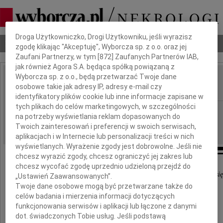
Dbamy o Twoją prywatność
Droga Użytkowniczko, Drogi Użytkowniku, jeśli wyrazisz
Nekrologi
Odeszli
Poradnik pogrzebowy
zgodę klikając "Akceptuję", Wyborcza sp. z o.o. oraz jej
Zaufani Partnerzy, w tym [
872
] Zaufanych Partnerów IAB,
jak również Agora S.A. będąca spółką powiązaną z
Wyborcza sp. z o.o., będą przetwarzać Twoje dane
Tomasz Sodolski
osobowe takie jak adresy IP, adresy e-mail czy
IMIĘ I NAZWISKO:
identyfikatory plików cookie lub inne informacje zapisane w
tych plikach do celów marketingowych, w szczególności
Lublin
REGION:
na potrzeby wyświetlania reklam dopasowanych do
03.09.2018
DATA EMISJI:
Twoich zainteresowań i preferencji w swoich serwisach,
aplikacjach i w Internecie lub personalizacji treści w nich
wyświetlanych. Wyrażenie zgody jest dobrowolne. Jeśli nie
chcesz wyrazić zgody, chcesz ograniczyć jej zakres lub
chcesz wycofać zgodę uprzednio udzieloną przejdź do
Umarłych wieczność dotąd trwa, dokąd pamięcią im się
„Ustawień Zaawansowanych”.
Twoje dane osobowe mogą być przetwarzane także do
Wisława Szymborska
celów badania i mierzenia informacji dotyczących
funkcjonowania serwisów i aplikacji lub łączone z danymi
Wyrazy najszczerszego współczucia
dot. świadczonych Tobie usług. Jeśli podstawą