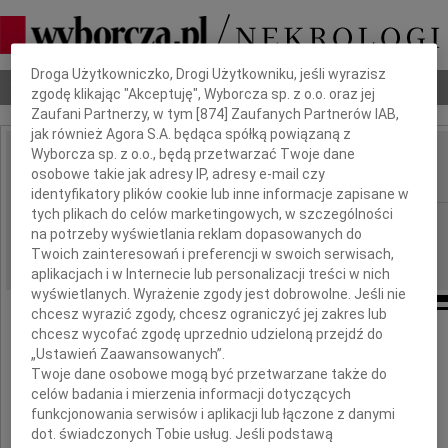
Dbamy o Twoją prywatność
Droga Użytkowniczko, Drogi Użytkowniku, jeśli wyrazisz
Nekrologi
Odeszli
Poradnik pogrzebowy
zgodę klikając "Akceptuję", Wyborcza sp. z o.o. oraz jej
Zaufani Partnerzy, w tym [
874
] Zaufanych Partnerów IAB,
jak również Agora S.A. będąca spółką powiązaną z
Wyborcza sp. z o.o., będą przetwarzać Twoje dane
Bożena Jaworowska
osobowe takie jak adresy IP, adresy e-mail czy
IMIĘ I NAZWISKO:
identyfikatory plików cookie lub inne informacje zapisane w
tych plikach do celów marketingowych, w szczególności
Płock
REGION:
na potrzeby wyświetlania reklam dopasowanych do
31.08.2018
DATA EMISJI:
Twoich zainteresowań i preferencji w swoich serwisach,
aplikacjach i w Internecie lub personalizacji treści w nich
wyświetlanych. Wyrażenie zgody jest dobrowolne. Jeśli nie
chcesz wyrazić zgody, chcesz ograniczyć jej zakres lub
chcesz wycofać zgodę uprzednio udzieloną przejdź do
„Ustawień Zaawansowanych”.
Z głębokim żalem zawiadamiamy,
Twoje dane osobowe mogą być przetwarzane także do
że w dniu 30 sierpnia 2018 roku zmarła
celów badania i mierzenia informacji dotyczących
nasza najukochańsza Ciocia
funkcjonowania serwisów i aplikacji lub łączone z danymi
dot. świadczonych Tobie usług. Jeśli podstawą