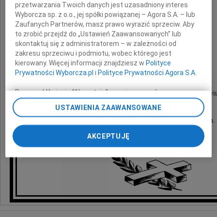
przetwarzania Twoich danych jest uzasadniony interes
O czym zawiadamia pogrążona w smutku
Wyborcza sp. z o.o., jej spółki powiązanej – Agora S.A. – lub
Zaufanych Partnerów, masz prawo wyrazić sprzeciw. Aby
to zrobić przejdź do „Ustawień Zaawansowanych” lub
żona z córka, zięciem i wnuczkiem
skontaktuj się z administratorem – w zależności od
zakresu sprzeciwu i podmiotu, wobec którego jest
kierowany. Więcej informacji znajdziesz w
Polityce
Msza święta zostanie odprawiona
Prywatności Wyborcza.pl
i
Polityce Prywatności Agora S.A.
28 maja 2010 roku o godzinie 8.30
Poprzez kliknięcie "Akceptuję" wyrażasz zgodę na
w kościele św. Klemensa Dworzaka we Wrocławi
zainstalowanie i przechowywanie plików typu cookie
Uroczystość pogrzebowa rozpocznie się
USTAWIENIA ZAAWANSOWANE
Wyborczej sp. z o. o. jej Zaufanych Partnerów i Agora S.A.
o godzinie 11.00 na Cmentarzu Grabiszyńskim.
na Twoim urządzeniu końcowym. Możesz też w każdej
chwili zmienić swoje preferencje dot. plików cookie,
AKCEPTUJĘ
ponownie wywołując narzędzie do zarządzania Twoimi
preferencjami dot. przetwarzania danych poprzez
odnośnik „Ustawienia prywatności” w stopce serwisu i
przechodząc do sekcji „Ustawienia zaawansowane”.
Zmiana ustawień plików cookie możliwa jest także za
pomocą ustawień przeglądarki.
My, nasi Zaufani Partnerzy i Agora S.A. możemy