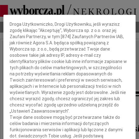
Dbamy o Twoją prywatność
Droga Użytkowniczko, Drogi Użytkowniku, jeśli wyrazisz
Nekrologi
Odeszli
Poradnik pogrzebowy
zgodę klikając "Akceptuję", Wyborcza sp. z o.o. oraz jej
Zaufani Partnerzy, w tym [
874
] Zaufanych Partnerów IAB,
jak również Agora S.A. będąca spółką powiązaną z
Wyborcza sp. z o.o., będą przetwarzać Twoje dane
Gustaw Kwiatkowski
IMIĘ I NAZWISKO:
osobowe takie jak adresy IP, adresy e-mail czy
identyfikatory plików cookie lub inne informacje zapisane w
tych plikach do celów marketingowych, w szczególności
Wrocław
REGION:
na potrzeby wyświetlania reklam dopasowanych do
27.05.2010
DATA EMISJI:
Twoich zainteresowań i preferencji w swoich serwisach,
aplikacjach i w Internecie lub personalizacji treści w nich
wyświetlanych. Wyrażenie zgody jest dobrowolne. Jeśli nie
chcesz wyrazić zgody, chcesz ograniczyć jej zakres lub
chcesz wycofać zgodę uprzednio udzieloną przejdź do
W dniu 24 maja 2010 roku zmarł
„Ustawień Zaawansowanych”.
Twoje dane osobowe mogą być przetwarzane także do
celów badania i mierzenia informacji dotyczących
inż. Gustaw Kwiatkows
funkcjonowania serwisów i aplikacji lub łączone z danymi
dot. świadczonych Tobie usług. Jeśli podstawą