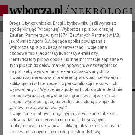
Dbamy o Twoją prywatność
Droga Użytkowniczko, Drogi Użytkowniku, jeśli wyrazisz
Nekrologi
Odeszli
Poradnik pogrzebowy
zgodę klikając "Akceptuję", Wyborcza sp. z o.o. oraz jej
Zaufani Partnerzy, w tym [
874
] Zaufanych Partnerów IAB,
jak również Agora S.A. będąca spółką powiązaną z
Wyborcza sp. z o.o., będą przetwarzać Twoje dane
Zbigniew Zapasiewicz
osobowe takie jak adresy IP, adresy e-mail czy
IMIĘ I NAZWISKO:
identyfikatory plików cookie lub inne informacje zapisane w
tych plikach do celów marketingowych, w szczególności
Warszawa
REGION:
na potrzeby wyświetlania reklam dopasowanych do
17.07.2009
DATA EMISJI:
Twoich zainteresowań i preferencji w swoich serwisach,
aplikacjach i w Internecie lub personalizacji treści w nich
wyświetlanych. Wyrażenie zgody jest dobrowolne. Jeśli nie
chcesz wyrazić zgody, chcesz ograniczyć jej zakres lub
chcesz wycofać zgodę uprzednio udzieloną przejdź do
Z ogromnym żalem zawiadamiamy,
„Ustawień Zaawansowanych”.
że w dniu 14 lipca 2009 roku zmarł
Twoje dane osobowe mogą być przetwarzane także do
celów badania i mierzenia informacji dotyczących
funkcjonowania serwisów i aplikacji lub łączone z danymi
Wielki Aktor,
dot. świadczonych Tobie usług. Jeśli podstawą
Nauczyciel wielu pokoleń ludzi teatru,