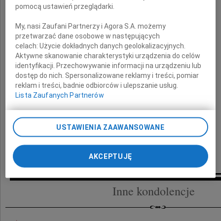
pomocą ustawień przeglądarki.
składamy
My, nasi Zaufani Partnerzy i Agora S.A. możemy
przetwarzać dane osobowe w następujących
wyrazy głębokiego współczucia
celach:
Użycie dokładnych danych geolokalizacyjnych.
Aktywne skanowanie charakterystyki urządzenia do celów
identyfikacji. Przechowywanie informacji na urządzeniu lub
w imieniu
dostęp do nich. Spersonalizowane reklamy i treści, pomiar
reklam i treści, badnie odbiorców i ulepszanie usług.
Lista Zaufanych Partnerów
Rady Miasta Stołecznego Warszawy
USTAWIENIA ZAAWANSOWANE
Przewodnicząca Rady m. st. Warszawy
Ewa Malinowska-Grupińska
AKCEPTUJĘ
Inne kondolencje