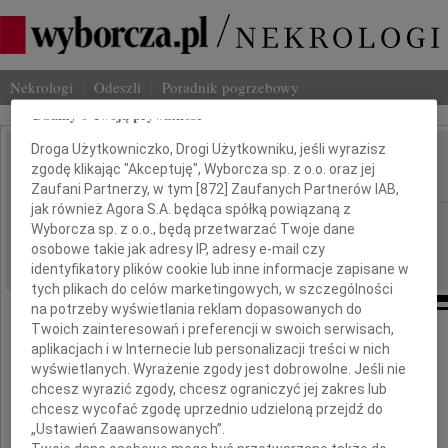
Nekrologi
Odeszli
Poradnik pogrzebowy
Dbamy o Twoją prywatność
Droga Użytkowniczko, Drogi Użytkowniku, jeśli wyrazisz
Leszek Kołakowski
zgodę klikając "Akceptuję", Wyborcza sp. z o.o. oraz jej
IMIĘ I NAZWISKO:
Zaufani Partnerzy, w tym [
872
] Zaufanych Partnerów IAB,
jak również Agora S.A. będąca spółką powiązaną z
Warszawa
REGION:
Wyborcza sp. z o.o., będą przetwarzać Twoje dane
osobowe takie jak adresy IP, adresy e-mail czy
21.07.2009
DATA EMISJI:
identyfikatory plików cookie lub inne informacje zapisane w
tych plikach do celów marketingowych, w szczególności
na potrzeby wyświetlania reklam dopasowanych do
Twoich zainteresowań i preferencji w swoich serwisach,
aplikacjach i w Internecie lub personalizacji treści w nich
Z głębokim żalem i smutkiem
wyświetlanych. Wyrażenie zgody jest dobrowolne. Jeśli nie
chcesz wyrazić zgody, chcesz ograniczyć jej zakres lub
przyjęliśmy wiadomość o śmierci
chcesz wycofać zgodę uprzednio udzieloną przejdź do
„Ustawień Zaawansowanych”.