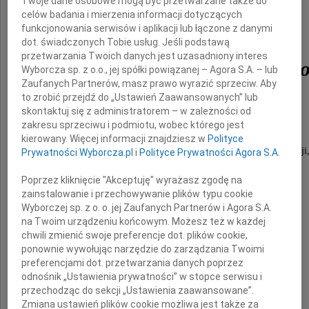
Twoje dane osobowe mogą być przetwarzane także do
celów badania i mierzenia informacji dotyczących
profesora
funkcjonowania serwisów i aplikacji lub łączone z danymi
dot. świadczonych Tobie usług. Jeśli podstawą
przetwarzania Twoich danych jest uzasadniony interes
Leszka Kołakowskieg
Wyborcza sp. z o.o., jej spółki powiązanej – Agora S.A. – lub
Zaufanych Partnerów, masz prawo wyrazić sprzeciw. Aby
to zrobić przejdź do „Ustawień Zaawansowanych” lub
skontaktuj się z administratorem – w zależności od
zakresu sprzeciwu i podmiotu, wobec którego jest
wybitnego humanisty, filozofa i pisarza,
kierowany. Więcej informacji znajdziesz w
Polityce
wychowawcy kilku pokoleń polskiej inteligencji
Prywatności Wyborcza.pl
i
Polityce Prywatności Agora S.A.
Poprzez kliknięcie "Akceptuję" wyrażasz zgodę na
wykładowcy Uniwersytetu Warszawskiego
zainstalowanie i przechowywanie plików typu cookie
Wyborczej sp. z o. o. jej Zaufanych Partnerów i Agora S.A.
i Uniwersytetu Oksfordzkiego.
na Twoim urządzeniu końcowym. Możesz też w każdej
chwili zmienić swoje preferencje dot. plików cookie,
ponownie wywołując narzędzie do zarządzania Twoimi
preferencjami dot. przetwarzania danych poprzez
Rodzinie i Bliskim
odnośnik „Ustawienia prywatności” w stopce serwisu i
przechodząc do sekcji „Ustawienia zaawansowane”.
Zmiana ustawień plików cookie możliwa jest także za