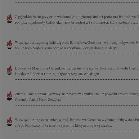
Z głębokim żalem przyjęłam wiadomość o tragicznej śmierci profesora Bronisława
polityka i dyplomaty Człowieka wielkiej mądrości i skromności, który zasłużył się...
W związku z tragiczną śmiercią prof. Bronisława Geremka - wybitnego obywatela Pol
bólu z Jego Najbliższymi oraz ze wszystkimi, którym drogie są ideały...
Doktorowi Marcinowi Geremkowi serdeczne wyrazy współczucia z powodu śmierci O
koledzy z Oddziału Chirurgii Ogólnej Szpitala Wolskiego
Zuziu i Janie Marcinie łączymy się z Wami w smutku i żalu z powodu śmierci ukoc
Geremka Ania i Kuba Zarzyccy
W związku z tragiczną śmiercią prof. Bronisława Geremka wybitnego Obywatela Pols
z Jego Najbliższymi oraz ze wszystkimi, którym drogie są ideały...