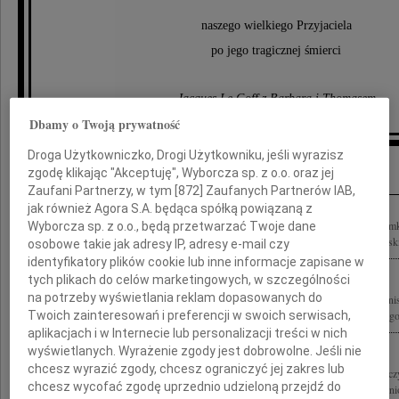
naszego wielkiego Przyjaciela
po jego tragicznej śmierci
Jacques Le Goff z Barbarą i Thomasem
Dbamy o Twoją prywatność
Droga Użytkowniczko, Drogi Użytkowniku, jeśli wyrazisz
Inne kondolencje
zgodę klikając "Akceptuję", Wyborcza sp. z o.o. oraz jej
Zaufani Partnerzy, w tym [
872
] Zaufanych Partnerów IAB,
jak również Agora S.A. będąca spółką powiązaną z
Z najgłębszyn żalem przyjęliśmy wiadomość o śmierci profesora Bronisława Geremk
Wyborcza sp. z o.o., będą przetwarzać Twoje dane
polityka, dyplomaty Naszemu Koledze Marcinowi Geremkowi oraz Rodzinie i Blisk
osobowe takie jak adresy IP, adresy e-mail czy
identyfikatory plików cookie lub inne informacje zapisane w
tych plikach do celów marketingowych, w szczególności
na potrzeby wyświetlania reklam dopasowanych do
Wyrazy głębokiego żalu i współczucia Rodzinie tragicznie zmarłego profesora Bron
Twoich zainteresowań i preferencji w swoich serwisach,
kierownictwo, funkcjonariusze i pracownicy Agencji Bezpieczeństwa Wewnętrzneg
aplikacjach i w Internecie lub personalizacji treści w nich
wyświetlanych. Wyrażenie zgody jest dobrowolne. Jeśli nie
chcesz wyrazić zgody, chcesz ograniczyć jej zakres lub
Z głębokim smutkiem i żalem pożegnaliśmy wielkiego Człowieka, Polaka-Europejc
chcesz wycofać zgodę uprzednio udzieloną przejdź do
Będzie nam bardzo brakowało Jego mądrości, wiedzy i wielkiego serca. Polska ponio