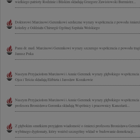
wielkiego patrioty Rodzinie i Bliskim składają Grzegorz Zawistowski Burmistrz...
Doktorowi Marcinowi Geremkowi serdeczne wyrazy współczucia z powodu śmierci O
koledzy z Oddziału Chirurgii Ogólnej Szpitala Wolskiego
Panu dr. med. Marcinowi Geremkowi wyrazy szczerego współczucia z powodu tragic
Janusz Puka
Naszym Przyjaciołom Marcinowi i Annie Geremek wyrazy głębokiego współczucia z
Ojca i Teścia składają Elżbieta i Jarosław Kozakowie
Naszym Przyjaciołom Marcinowi i Annie Geremek wyrazy głębokiego współczucia z
profesora Bronisława Geremka składają Wspólnicy i pracownicy Kancelarii...
Z głębokim smutkiem przyjąłem wiadomość o śmierci profesora Bronisława Geremk
wybitnego dyplomaty, który wniósł szczególny wkład w budowanie demokracji...