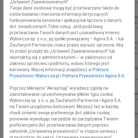
„Ustawień Zaawansowanych”.
Twoje dane osobowe mogą być przetwarzane także do
celów badania i mierzenia informacji dotyczących
Z żalem przyjęliśmy wiadomość o śmierci profesora Bronisława Geremka wybitnego
funkcjonowania serwisów i aplikacji lub łączone z danymi
i Bliskim oraz Współpracownikom z Kolegium Europejskiego w Natolinie i College.
dot. świadczonych Tobie usług. Jeśli podstawą
przetwarzania Twoich danych jest uzasadniony interes
Wyborcza sp. z o.o., jej spółki powiązanej – Agora S.A. – lub
Wyrazy głębokiego żalu i współczucia Rodzinie nagle zmarłego profesora Bronisław
Zaufanych Partnerów, masz prawo wyrazić sprzeciw. Aby
Wsze Czasy" Międzynarodowego Centrum Słuchu i Mowy składa zespół Instytutu..
to zrobić przejdź do „Ustawień Zaawansowanych” lub
skontaktuj się z administratorem – w zależności od
zakresu sprzeciwu i podmiotu, wobec którego jest
Bliskim Bronisława Geremka składamy wyrazy najgłębszego współczucia Agnieszka
kierowany. Więcej informacji znajdziesz w
Polityce
Beylinowie
Prywatności Wyborcza.pl
i
Polityce Prywatności Agora S.A.
Poprzez kliknięcie "Akceptuję" wyrażasz zgodę na
Marcinowi Geremkowi wyrazy głębokiego żalu i współczucia po śmierci Ojca składa
zainstalowanie i przechowywanie plików typu cookie
Wyborczej sp. z o. o. jej Zaufanych Partnerów i Agora S.A.
na Twoim urządzeniu końcowym. Możesz też w każdej
chwili zmienić swoje preferencje dot. plików cookie,
Z głębokim żalem i smutkiem przyjęliśmy wiadomość o tragicznej śmierci Bronisła
ponownie wywołując narzędzie do zarządzania Twoimi
wiernego Przyjaciela, wybitnego Polaka i Uczonego. Bliskim składamy wyrazy...
preferencjami dot. przetwarzania danych poprzez
odnośnik „Ustawienia prywatności” w stopce serwisu i
przechodząc do sekcji „Ustawienia zaawansowane”.