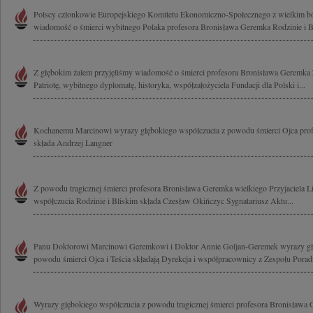
Polscy członkowie Europejskiego Komitetu Ekonomiczno-Społecznego z wielkim ból
wiadomość o śmierci wybitnego Polaka profesora Bronisława Geremka Rodzinie i Bl
Z głębokim żalem przyjęliśmy wiadomość o śmierci profesora Bronisława Geremka 
Patriotę, wybitnego dyplomatę, historyka, współzałożyciela Fundacji dla Polski i...
Kochanemu Marcinowi wyrazy głębokiego współczucia z powodu śmierci Ojca pro
składa Andrzej Langner
Z powodu tragicznej śmierci profesora Bronisława Geremka wielkiego Przyjaciela 
współczucia Rodzinie i Bliskim składa Czesław Okińczyc Sygnatariusz Aktu...
Panu Doktorowi Marcinowi Geremkowi i Doktor Annie Goljan-Geremek wyrazy głę
powodu śmierci Ojca i Teścia składają Dyrekcja i współpracownicy z Zespołu Poradni
Wyrazy głębokiego współczucia z powodu tragicznej śmierci profesora Bronisława G