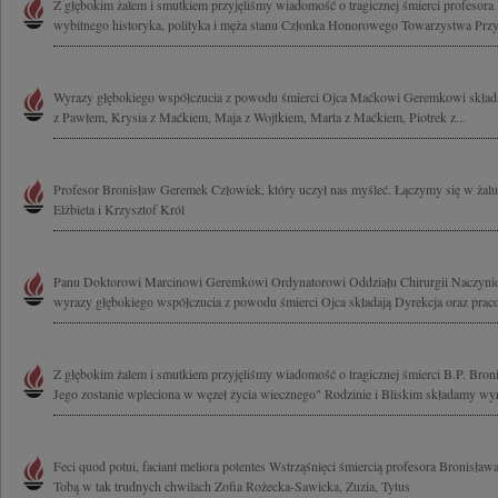
Z głębokim żalem i smutkiem przyjęliśmy wiadomość o tragicznej śmierci profesor
wybitnego historyka, polityka i męża stanu Członka Honorowego Towarzystwa Przyj
Wyrazy głębokiego współczucia z powodu śmierci Ojca Maćkowi Geremkowi składaj
z Pawłem, Krysia z Maćkiem, Maja z Wojtkiem, Marta z Maćkiem, Piotrek z...
Profesor Bronisław Geremek Człowiek, który uczył nas myśleć. Łączymy się w żalu 
Elżbieta i Krzysztof Król
Panu Doktorowi Marcinowi Geremkowi Ordynatorowi Oddziału Chirurgii Naczyni
wyrazy głębokiego współczucia z powodu śmierci Ojca składają Dyrekcja oraz praco
Z głębokim żalem i smutkiem przyjęliśmy wiadomość o tragicznej śmierci B.P. Bro
Jego zostanie wpleciona w węzeł życia wiecznego" Rodzinie i Bliskim składamy wyr
Feci quod potui, faciant meliora potentes Wstrząśnięci śmiercią profesora Bronisła
Tobą w tak trudnych chwilach Zofia Rożecka-Sawicka, Zuzia, Tytus