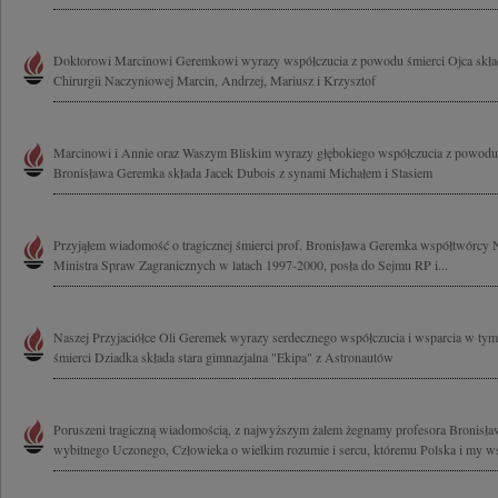
Doktorowi Marcinowi Geremkowi wyrazy współczucia z powodu śmierci Ojca skład
Chirurgii Naczyniowej Marcin, Andrzej, Mariusz i Krzysztof
Marcinowi i Annie oraz Waszym Bliskim wyrazy głębokiego współczucia z powodu 
Bronisława Geremka składa Jacek Dubois z synami Michałem i Stasiem
Przyjąłem wiadomość o tragicznej śmierci prof. Bronisława Geremka współtwórcy Ni
Ministra Spraw Zagranicznych w latach 1997-2000, posła do Sejmu RP i...
Naszej Przyjaciółce Oli Geremek wyrazy serdecznego współczucia i wsparcia w tym 
śmierci Dziadka składa stara gimnazjalna "Ekipa" z Astronautów
Poruszeni tragiczną wiadomością, z najwyższym żalem żegnamy profesora Bronisł
wybitnego Uczonego, Człowieka o wielkim rozumie i sercu, któremu Polska i my ws