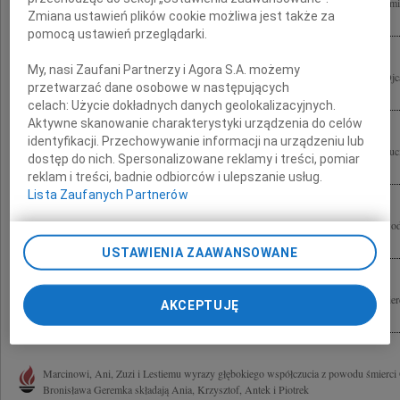
Marcinowi i Jego Rodzinie wyrazy głębokiego współczucia z powodu tragicznej śmie
Zmiana ustawień plików cookie możliwa jest także za
Geremka składa Paweł Zaborowski
pomocą ustawień przeglądarki.
My, nasi Zaufani Partnerzy i Agora S.A. możemy
Panu Doktorowi Marcinowi Geremkowi wyrazy współczucia z powodu śmierci Ojc
przetwarzać dane osobowe w następujących
Anestezjologii i Intensywnej Terapii Szpitala Wolskiego w Warszawie
celach:
Użycie dokładnych danych geolokalizacyjnych.
Aktywne skanowanie charakterystyki urządzenia do celów
identyfikacji. Przechowywanie informacji na urządzeniu lub
Naszemu Przyjacielowi Marcinowi Geremkowi wyrazy głębokiego żalu i współczucia
dostęp do nich. Spersonalizowane reklamy i treści, pomiar
Taty składają Jola i Ula z rodzinami Marcinie, jesteśmy z Tobą.
reklam i treści, badnie odbiorców i ulepszanie usług.
Lista Zaufanych Partnerów
Marcinowi Geremkowi oraz Jego Rodzinie wyrazy głębokiego współczucia z powodu
i Ewa
USTAWIENIA ZAAWANSOWANE
Doktorowi Marcinowi Geremkowi wyrazy głębokiego współczucia z powodu śmierci
AKCEPTUJĘ
Męża Stanu składa Hanna Kwiatkowska Tulczyńska
Marcinowi, Ani, Zuzi i Lestiemu wyrazy głębokiego współczucia z powodu śmierci 
Bronisława Geremka składają Ania, Krzysztof, Antek i Piotrek