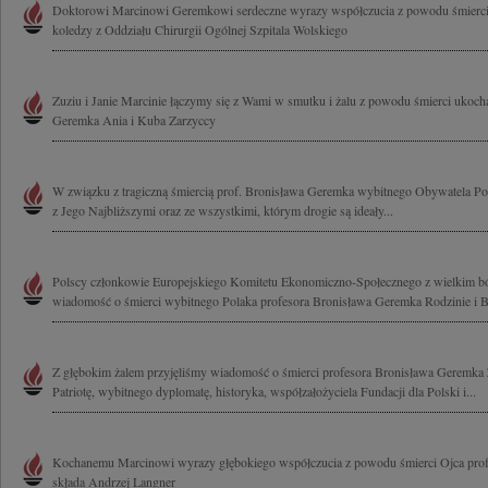
Doktorowi Marcinowi Geremkowi serdeczne wyrazy współczucia z powodu śmierci O
koledzy z Oddziału Chirurgii Ogólnej Szpitala Wolskiego
Zuziu i Janie Marcinie łączymy się z Wami w smutku i żalu z powodu śmierci ukoc
Geremka Ania i Kuba Zarzyccy
W związku z tragiczną śmiercią prof. Bronisława Geremka wybitnego Obywatela Pols
z Jego Najbliższymi oraz ze wszystkimi, którym drogie są ideały...
Polscy członkowie Europejskiego Komitetu Ekonomiczno-Społecznego z wielkim ból
wiadomość o śmierci wybitnego Polaka profesora Bronisława Geremka Rodzinie i Bl
Z głębokim żalem przyjęliśmy wiadomość o śmierci profesora Bronisława Geremka 
Patriotę, wybitnego dyplomatę, historyka, współzałożyciela Fundacji dla Polski i...
Kochanemu Marcinowi wyrazy głębokiego współczucia z powodu śmierci Ojca pro
składa Andrzej Langner