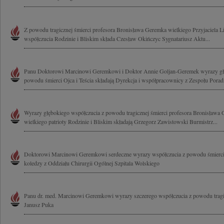
Z powodu tragicznej śmierci profesora Bronisława Geremka wielkiego Przyjaciela 
współczucia Rodzinie i Bliskim składa Czesław Okińczyc Sygnatariusz Aktu...
Panu Doktorowi Marcinowi Geremkowi i Doktor Annie Goljan-Geremek wyrazy głę
powodu śmierci Ojca i Teścia składają Dyrekcja i współpracownicy z Zespołu Poradni
Wyrazy głębokiego współczucia z powodu tragicznej śmierci profesora Bronisława G
wielkiego patrioty Rodzinie i Bliskim składają Grzegorz Zawistowski Burmistrz...
Doktorowi Marcinowi Geremkowi serdeczne wyrazy współczucia z powodu śmierci O
koledzy z Oddziału Chirurgii Ogólnej Szpitala Wolskiego
Panu dr. med. Marcinowi Geremkowi wyrazy szczerego współczucia z powodu tragic
Janusz Puka