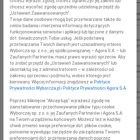
chcesz wyrazić zgody, chcesz ograniczyć jej zakres lub
chcesz wycofać zgodę uprzednio udzieloną przejdź do
„Ustawień Zaawansowanych”.
Z najgłębszyn żalem przyjęliśmy wiadomość o śmierci profesora Bronisława Geremk
polityka, dyplomaty Naszemu Koledze Marcinowi Geremkowi oraz Rodzinie i Blisk
Twoje dane osobowe mogą być przetwarzane także do
celów badania i mierzenia informacji dotyczących
funkcjonowania serwisów i aplikacji lub łączone z danymi
dot. świadczonych Tobie usług. Jeśli podstawą
Wyrazy głębokiego żalu i współczucia Rodzinie tragicznie zmarłego profesora Bron
przetwarzania Twoich danych jest uzasadniony interes
kierownictwo, funkcjonariusze i pracownicy Agencji Bezpieczeństwa Wewnętrzneg
Wyborcza sp. z o.o., jej spółki powiązanej – Agora S.A. – lub
Zaufanych Partnerów, masz prawo wyrazić sprzeciw. Aby
to zrobić przejdź do „Ustawień Zaawansowanych” lub
Z głębokim smutkiem i żalem pożegnaliśmy wielkiego Człowieka, Polaka-Europejc
skontaktuj się z administratorem – w zależności od
Będzie nam bardzo brakowało Jego mądrości, wiedzy i wielkiego serca. Polska ponio
zakresu sprzeciwu i podmiotu, wobec którego jest
kierowany. Więcej informacji znajdziesz w
Polityce
Prywatności Wyborcza.pl
i
Polityce Prywatności Agora S.A.
Z żalem przyjęliśmy wiadomość o śmierci profesora Bronisława Geremka wybitnego
i Bliskim oraz Współpracownikom z Kolegium Europejskiego w Natolinie i College.
Poprzez kliknięcie "Akceptuję" wyrażasz zgodę na
zainstalowanie i przechowywanie plików typu cookie
Wyborczej sp. z o. o. jej Zaufanych Partnerów i Agora S.A.
Wyrazy głębokiego żalu i współczucia Rodzinie nagle zmarłego profesora Bronisław
na Twoim urządzeniu końcowym. Możesz też w każdej
Wsze Czasy" Międzynarodowego Centrum Słuchu i Mowy składa zespół Instytutu..
chwili zmienić swoje preferencje dot. plików cookie,
ponownie wywołując narzędzie do zarządzania Twoimi
preferencjami dot. przetwarzania danych poprzez