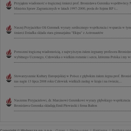
Przyjąłem wiadomość o tragicznej śmierci prof. Bronisława Geremka współtwórcy Ni
Ministra Spraw Zagranicznych w latach 1997-2000, posła do Sejmu RP i...
Naszej Przyjaciółce Oli Geremek wyrazy serdecznego współczucia i wsparcia w tym 
śmierci Dziadka składa stara gimnazjalna "Ekipa" z Astronautów
Poruszeni tragiczną wiadomością, z najwyższym żalem żegnamy profesora Bronisł
wybitnego Uczonego, Człowieka o wielkim rozumie i sercu, któremu Polska i my ws
Stowarzyszenie Kultury Europejskiej w Polsce z głębokim żalem żegna prof. Broni
nas nagle 13 lipca 2008 roku Człowiek wielkich zasług w kraju i na świecie,...
Naszemu Przyjacielowi, dr. Marcinowi Geremkowi wyrazy głębokiego współczucia 
Bronisława Geremka składają Emil Płowiecki i firma Balton
Copyright © Wyborcza sp. z o.o.
O nas
Staże u nas
Reklama
Polityka pr