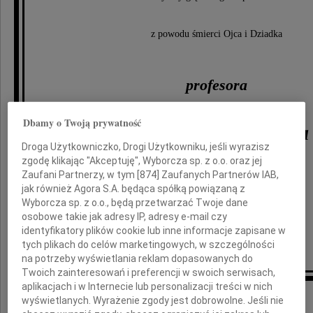
z powodu śmierci Ojca i Dziadka
profesora
Dbamy o Twoją prywatność
Bronisława Geremka
Droga Użytkowniczko, Drogi Użytkowniku, jeśli wyrazisz
zgodę klikając "Akceptuję", Wyborcza sp. z o.o. oraz jej
Zaufani Partnerzy, w tym [
874
] Zaufanych Partnerów IAB,
składają
jak również Agora S.A. będąca spółką powiązaną z
Wyborcza sp. z o.o., będą przetwarzać Twoje dane
osobowe takie jak adresy IP, adresy e-mail czy
identyfikatory plików cookie lub inne informacje zapisane w
Ania, Krzysztof, Antek i Piotrek
tych plikach do celów marketingowych, w szczególności
na potrzeby wyświetlania reklam dopasowanych do
Twoich zainteresowań i preferencji w swoich serwisach,
aplikacjach i w Internecie lub personalizacji treści w nich
Inne kondolencje
wyświetlanych. Wyrażenie zgody jest dobrowolne. Jeśli nie