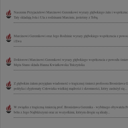
Naszemu Przyjacielowi Marcinowi Geremkowi wyrazy głębokiego żalu i współczucia
Taty składają Jola i Ula z rodzinami Marcinie, jesteśmy z Tobą.
Marcinowi Geremkowi oraz Jego Rodzinie wyrazy głębokiego współczucia z powodu
i Ewa
Doktorowi Marcinowi Geremkowi wyrazy głębokiego współczucia z powodu śmierci
Męża Stanu składa Hanna Kwiatkowska Tulczyńska
Z głębokim żalem przyjęłam wiadomość o tragicznej śmierci profesora Bronisława
polityka i dyplomaty Człowieka wielkiej mądrości i skromności, który zasłużył się...
W związku z tragiczną śmiercią prof. Bronisława Geremka - wybitnego obywatela Pol
bólu z Jego Najbliższymi oraz ze wszystkimi, którym drogie są ideały...