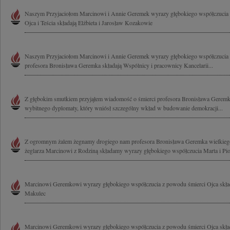
Naszym Przyjaciołom Marcinowi i Annie Geremek wyrazy głębokiego współczucia z
Ojca i Teścia składają Elżbieta i Jarosław Kozakowie
Naszym Przyjaciołom Marcinowi i Annie Geremek wyrazy głębokiego współczucia z
profesora Bronisława Geremka składają Wspólnicy i pracownicy Kancelarii...
Z głębokim smutkiem przyjąłem wiadomość o śmierci profesora Bronisława Geremk
wybitnego dyplomaty, który wniósł szczególny wkład w budowanie demokracji...
Z ogromnym żalem żegnamy drogiego nam profesora Bronisława Geremka wielkiego
żeglarza Marcinowi z Rodziną składamy wyrazy głębokiego współczucia Marta i Piot
Marcinowi Geremkowi wyrazy głębokiego współczucia z powodu śmierci Ojca skła
Makulec
Marcinowi Geremkowi wyrazy głębokiego współczucia z powodu śmierci Ojca składa