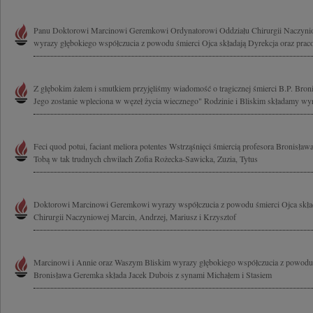
Panu Doktorowi Marcinowi Geremkowi Ordynatorowi Oddziału Chirurgii Naczyni
wyrazy głębokiego współczucia z powodu śmierci Ojca składają Dyrekcja oraz praco
Z głębokim żalem i smutkiem przyjęliśmy wiadomość o tragicznej śmierci B.P. Bro
Jego zostanie wpleciona w węzeł życia wiecznego" Rodzinie i Bliskim składamy wyr
Feci quod potui, faciant meliora potentes Wstrząśnięci śmiercią profesora Bronisła
Tobą w tak trudnych chwilach Zofia Rożecka-Sawicka, Zuzia, Tytus
Doktorowi Marcinowi Geremkowi wyrazy współczucia z powodu śmierci Ojca skład
Chirurgii Naczyniowej Marcin, Andrzej, Mariusz i Krzysztof
Marcinowi i Annie oraz Waszym Bliskim wyrazy głębokiego współczucia z powodu 
Bronisława Geremka składa Jacek Dubois z synami Michałem i Stasiem