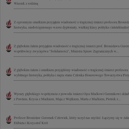
Wiesiek z rodziną
Z ogromnym smutkiem przyjąłem wiadomość o tragicznej śmierci profesora Broni
historyka, niedoścignionego wzoru dyplomaty, wielkiej klasy polityka i intelektualisty
Z głębokim żalem przyjąłem wiadomość o tragicznej śmierci prof. Bronisława Geremk
współtwórcy zwycięstwa "Solidarności", Ministra Spraw Zagranicznych w...
Z głębokim żalem i smutkiem przyjęliśmy wiadomość o tragicznej śmierci profesor
wybitnego historyka, polityka i męża stanu Członka Honorowego Towarzystwa Przyj
Wyrazy głębokiego współczucia z powodu śmierci Ojca Maćkowi Geremkowi składaj
z Pawłem, Krysia z Maćkiem, Maja z Wojtkiem, Marta z Maćkiem, Piotrek z...
Profesor Bronisław Geremek Człowiek, który uczył nas myśleć. Łączymy się w żalu 
Elżbieta i Krzysztof Król