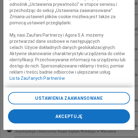
Bliskim Bronisława Geremka składamy wyrazy najgłębszego współczucia Agnieszka
odnośnik „Ustawienia prywatności” w stopce serwisu i
Beylinowie
przechodząc do sekcji „Ustawienia zaawansowane”.
Zmiana ustawień plików cookie możliwa jest także za
pomocą ustawień przeglądarki.
Marcinowi Geremkowi wyrazy głębokiego żalu i współczucia po śmierci Ojca składa
My, nasi Zaufani Partnerzy i Agora S.A. możemy
przetwarzać dane osobowe w następujących
celach:
Użycie dokładnych danych geolokalizacyjnych.
Z głębokim żalem i smutkiem przyjęliśmy wiadomość o tragicznej śmierci Bronisła
Aktywne skanowanie charakterystyki urządzenia do celów
wiernego Przyjaciela, wybitnego Polaka i Uczonego. Bliskim składamy wyrazy...
identyfikacji. Przechowywanie informacji na urządzeniu lub
dostęp do nich. Spersonalizowane reklamy i treści, pomiar
reklam i treści, badnie odbiorców i ulepszanie usług.
Łączymy się w smutku z Bliskimi Bronisława Geremka naszego wielkiego Przyjaciela
Lista Zaufanych Partnerów
Jacques Le Goff z Barbarą i Thomasem
USTAWIENIA ZAAWANSOWANE
Marcinowi i Jego Rodzinie wyrazy głębokiego współczucia z powodu tragicznej śmie
Geremka składa Paweł Zaborowski
AKCEPTUJĘ
Panu Doktorowi Marcinowi Geremkowi wyrazy współczucia z powodu śmierci Ojc
Anestezjologii i Intensywnej Terapii Szpitala Wolskiego w Warszawie