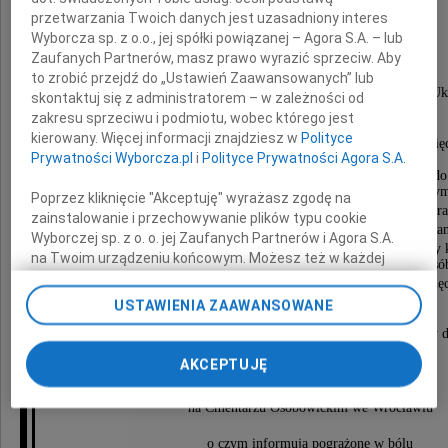
Bogdan Solka
przetwarzania Twoich danych jest uzasadniony interes
Wyborcza sp. z o.o., jej spółki powiązanej – Agora S.A. – lub
Zaufanych Partnerów, masz prawo wyrazić sprzeciw. Aby
to zrobić przejdź do „Ustawień Zaawansowanych” lub
Urodzony w Chyrowie (pow.Dobromilski, obecnie Uk
skontaktuj się z administratorem – w zależności od
absolwent Politechniki Lwowskiej.
zakresu sprzeciwu i podmiotu, wobec którego jest
Skierowany nakazem pracy w okolice
kierowany. Więcej informacji znajdziesz w
Polityce
Nowosybirska - budowniczy linii wysokiego napię
Prywatności Wyborcza.pl
i
Polityce Prywatności Agora S.A.
na potrzeby kolei transsyberyjskiej.
W październiku 1956 roku repatriował się z rodziną do
i związał zawodowo z przemysłem energetyczny
Poprzez kliknięcie "Akceptuję" wyrażasz zgodę na
pracując kolejno w elektrowniach Czechnica, Victoria or
zainstalowanie i przechowywanie plików typu cookie
Budowniczy elektrowni Opole. Jego ogromne zaangażowan
Wyborczej sp. z o. o. jej Zaufanych Partnerów i Agora S.A.
i doświadczenie w znaczącym stopniu wpłynęły na ostateczny k
na Twoim urządzeniu końcowym. Możesz też w każdej
oraz warunki pracy zatrudnionych tam dzisiaj osó
chwili zmienić swoje preferencje dot. plików cookie,
Zapalony narciarz uprawiający sport do ostatnich miesięc
ponownie wywołując narzędzie do zarządzania Twoimi
USTAWIENIA ZAAWANSOWANE
preferencjami dot. przetwarzania danych poprzez
Wspaniały mąż, opiekuńczy i mądry ojciec, kochający d
odnośnik „Ustawienia prywatności” w stopce serwisu i
przechodząc do sekcji „Ustawienia zaawansowane”.
AKCEPTUJĘ
Uroczystości pogrzebowe rozpoczną się
Zmiana ustawień plików cookie możliwa jest także za
9 sierpnia 2018 r o godzinie 11.20
pomocą ustawień przeglądarki.
na Cmentarzu Osobowickim we Wrocławiu
My, nasi Zaufani Partnerzy i Agora S.A. możemy
o czym informują pogrążone w bólu