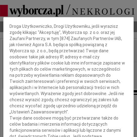
Dbamy o Twoją prywatność
Nekrologi
Odeszli
Poradnik pogrzebowy
Droga Użytkowniczko, Drogi Użytkowniku, jeśli wyrazisz
zgodę klikając "Akceptuję", Wyborcza sp. z o.o. oraz jej
Zaufani Partnerzy, w tym [
874
] Zaufanych Partnerów IAB,
jak również Agora S.A. będąca spółką powiązaną z
Bogdan Solka
Wyborcza sp. z o.o., będą przetwarzać Twoje dane
IMIĘ I NAZWISKO:
osobowe takie jak adresy IP, adresy e-mail czy
identyfikatory plików cookie lub inne informacje zapisane w
Opole
REGION:
tych plikach do celów marketingowych, w szczególności
na potrzeby wyświetlania reklam dopasowanych do
06.08.2018
DATA EMISJI:
Twoich zainteresowań i preferencji w swoich serwisach,
aplikacjach i w Internecie lub personalizacji treści w nich
wyświetlanych. Wyrażenie zgody jest dobrowolne. Jeśli nie
chcesz wyrazić zgody, chcesz ograniczyć jej zakres lub
Z głębokim żalem zawiadamiamy,
chcesz wycofać zgodę uprzednio udzieloną przejdź do
że w dniu 2 sierpnia 2018 r zmarł
„Ustawień Zaawansowanych”.
Twoje dane osobowe mogą być przetwarzane także do
celów badania i mierzenia informacji dotyczących
funkcjonowania serwisów i aplikacji lub łączone z danymi
dot. świadczonych Tobie usług. Jeśli podstawą