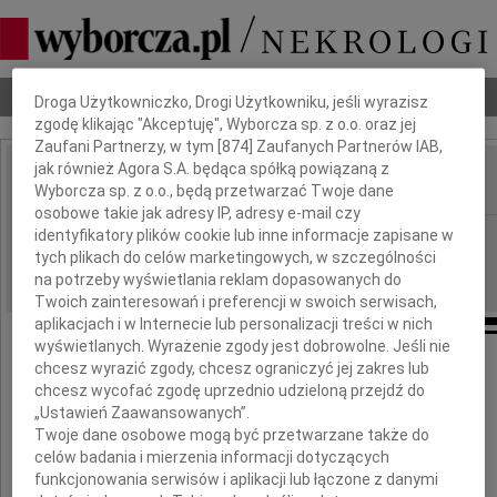
Dbamy o Twoją prywatność
Nekrologi
Odeszli
Poradnik pogrzebowy
Droga Użytkowniczko, Drogi Użytkowniku, jeśli wyrazisz
zgodę klikając "Akceptuję", Wyborcza sp. z o.o. oraz jej
Zaufani Partnerzy, w tym [
874
] Zaufanych Partnerów IAB,
jak również Agora S.A. będąca spółką powiązaną z
Wyborcza sp. z o.o., będą przetwarzać Twoje dane
IMIĘ I NAZWISKO:
osobowe takie jak adresy IP, adresy e-mail czy
identyfikatory plików cookie lub inne informacje zapisane w
Warszawa
REGION:
tych plikach do celów marketingowych, w szczególności
22.09.2009
DATA EMISJI:
na potrzeby wyświetlania reklam dopasowanych do
Twoich zainteresowań i preferencji w swoich serwisach,
aplikacjach i w Internecie lub personalizacji treści w nich
wyświetlanych. Wyrażenie zgody jest dobrowolne. Jeśli nie
chcesz wyrazić zgody, chcesz ograniczyć jej zakres lub
chcesz wycofać zgodę uprzednio udzieloną przejdź do
Dnia 18 września 2009 roku
„Ustawień Zaawansowanych”.
zmarła
Twoje dane osobowe mogą być przetwarzane także do
celów badania i mierzenia informacji dotyczących
funkcjonowania serwisów i aplikacji lub łączone z danymi
prof. dr hab.