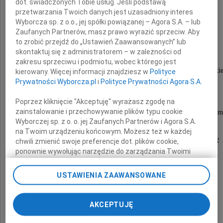
dot. świadczonych Tobie usług. Jeśli podstawą
przetwarzania Twoich danych jest uzasadniony interes
Barbara Skarga
Wyborcza sp. z o.o., jej spółki powiązanej – Agora S.A. – lub
Zaufanych Partnerów, masz prawo wyrazić sprzeciw. Aby
to zrobić przejdź do „Ustawień Zaawansowanych” lub
skontaktuj się z administratorem – w zależności od
Była doktorem rzeczywistym i honorowym
zakresu sprzeciwu i podmiotu, wobec którego jest
Wydziału Filozoficznego Uniwersytetu Warszawski
kierowany. Więcej informacji znajdziesz w
Polityce
Prywatności Wyborcza.pl
i
Polityce Prywatności Agora S.A.
profesorem Polskiej Akademii Nauk,
wybitnym historykiem filozofii,
Poprzez kliknięcie "Akceptuję" wyrażasz zgodę na
zainstalowanie i przechowywanie plików typu cookie
uznanym autorytetem intelektualnym i moralnym
Wyborczej sp. z o. o. jej Zaufanych Partnerów i Agora S.A.
na Twoim urządzeniu końcowym. Możesz też w każdej
Kultura polska poniosła niepowetowaną stratę
chwili zmienić swoje preferencje dot. plików cookie,
ponownie wywołując narzędzie do zarządzania Twoimi
preferencjami dot. przetwarzania danych poprzez
odnośnik „Ustawienia prywatności” w stopce serwisu i
Dziekan, pracownicy i studenci
USTAWIENIA ZAAWANSOWANE
przechodząc do sekcji „Ustawienia zaawansowane”.
Wydziału Filozofii i Socjologii
Zmiana ustawień plików cookie możliwa jest także za
pomocą ustawień przeglądarki.
Uniwersytetu Warszawskiego
AKCEPTUJĘ
My, nasi Zaufani Partnerzy i Agora S.A. możemy