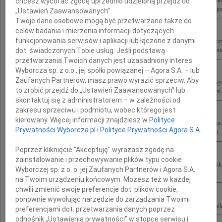
chcesz wycofać zgodę uprzednio udzieloną przejdź do
kierownictwo, funkcjonariusze i pracownicy Agencji Bezpieczeństwa Wewnętrzneg
„Ustawień Zaawansowanych”.
Twoje dane osobowe mogą być przetwarzane także do
celów badania i mierzenia informacji dotyczących
Z głębokim smutkiem i żalem pożegnaliśmy wielkiego Człowieka, Polaka-Europejc
funkcjonowania serwisów i aplikacji lub łączone z danymi
Będzie nam bardzo brakowało Jego mądrości, wiedzy i wielkiego serca. Polska ponio
dot. świadczonych Tobie usług. Jeśli podstawą
przetwarzania Twoich danych jest uzasadniony interes
Wyborcza sp. z o.o., jej spółki powiązanej – Agora S.A. – lub
Zaufanych Partnerów, masz prawo wyrazić sprzeciw. Aby
Z żalem przyjęliśmy wiadomość o śmierci profesora Bronisława Geremka wybitnego
to zrobić przejdź do „Ustawień Zaawansowanych” lub
i Bliskim oraz Współpracownikom z Kolegium Europejskiego w Natolinie i College.
skontaktuj się z administratorem – w zależności od
zakresu sprzeciwu i podmiotu, wobec którego jest
kierowany. Więcej informacji znajdziesz w
Polityce
Wyrazy głębokiego żalu i współczucia Rodzinie nagle zmarłego profesora Bronisław
Prywatności Wyborcza.pl
i
Polityce Prywatności Agora S.A.
Wsze Czasy" Międzynarodowego Centrum Słuchu i Mowy składa zespół Instytutu..
Poprzez kliknięcie "Akceptuję" wyrażasz zgodę na
zainstalowanie i przechowywanie plików typu cookie
Bliskim Bronisława Geremka składamy wyrazy najgłębszego współczucia Agnieszka
Wyborczej sp. z o. o. jej Zaufanych Partnerów i Agora S.A.
Beylinowie
na Twoim urządzeniu końcowym. Możesz też w każdej
chwili zmienić swoje preferencje dot. plików cookie,
ponownie wywołując narzędzie do zarządzania Twoimi
Marcinowi Geremkowi wyrazy głębokiego żalu i współczucia po śmierci Ojca składa
preferencjami dot. przetwarzania danych poprzez
odnośnik „Ustawienia prywatności” w stopce serwisu i