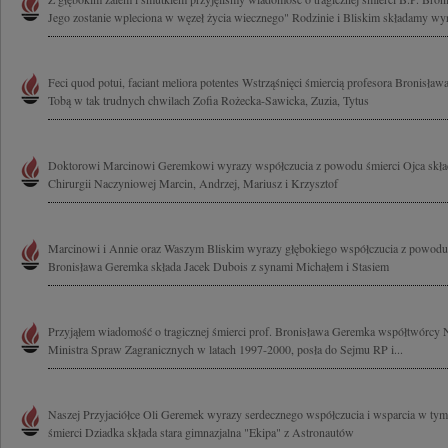
Jego zostanie wpleciona w węzeł życia wiecznego" Rodzinie i Bliskim składamy wyr
Feci quod potui, faciant meliora potentes Wstrząśnięci śmiercią profesora Bronisła
Tobą w tak trudnych chwilach Zofia Rożecka-Sawicka, Zuzia, Tytus
Doktorowi Marcinowi Geremkowi wyrazy współczucia z powodu śmierci Ojca skład
Chirurgii Naczyniowej Marcin, Andrzej, Mariusz i Krzysztof
Marcinowi i Annie oraz Waszym Bliskim wyrazy głębokiego współczucia z powodu 
Bronisława Geremka składa Jacek Dubois z synami Michałem i Stasiem
Przyjąłem wiadomość o tragicznej śmierci prof. Bronisława Geremka współtwórcy Ni
Ministra Spraw Zagranicznych w latach 1997-2000, posła do Sejmu RP i...
Naszej Przyjaciółce Oli Geremek wyrazy serdecznego współczucia i wsparcia w tym 
śmierci Dziadka składa stara gimnazjalna "Ekipa" z Astronautów