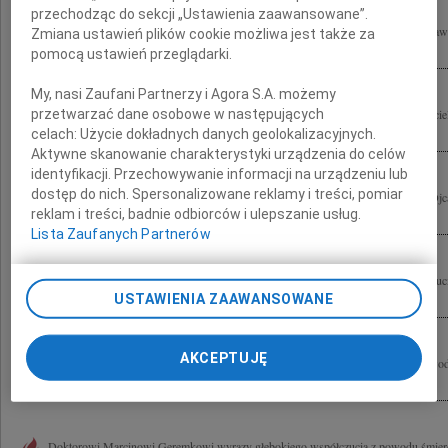
przechodząc do sekcji „Ustawienia zaawansowane”.
Z głębokim żalem i smutkiem przyjęliśmy wiadomość o tragicznej śmierci Bronisła
Zmiana ustawień plików cookie możliwa jest także za
wiernego Przyjaciela, wybitnego Polaka i Uczonego. Bliskim składamy wyrazy...
pomocą ustawień przeglądarki.
My, nasi Zaufani Partnerzy i Agora S.A. możemy
Łączymy się w smutku z Bliskimi Bronisława Geremka naszego wielkiego Przyjaciela
przetwarzać dane osobowe w następujących
Jacques Le Goff z Barbarą i Thomasem
celach:
Użycie dokładnych danych geolokalizacyjnych.
Aktywne skanowanie charakterystyki urządzenia do celów
identyfikacji. Przechowywanie informacji na urządzeniu lub
dostęp do nich. Spersonalizowane reklamy i treści, pomiar
Panu Doktorowi Marcinowi Geremkowi wyrazy współczucia z powodu śmierci Ojc
reklam i treści, badnie odbiorców i ulepszanie usług.
Anestezjologii i Intensywnej Terapii Szpitala Wolskiego w Warszawie
Lista Zaufanych Partnerów
Naszemu Przyjacielowi Marcinowi Geremkowi wyrazy głębokiego żalu i współczucia
Taty składają Jola i Ula z rodzinami Marcinie, jesteśmy z Tobą.
USTAWIENIA ZAAWANSOWANE
AKCEPTUJĘ
Marcinowi Geremkowi oraz Jego Rodzinie wyrazy głębokiego współczucia z powodu
i Ewa
Doktorowi Marcinowi Geremkowi wyrazy głębokiego współczucia z powodu śmierci