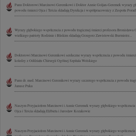
Panu Doktorowi Marcinowi Geremkowi i Doktor Annie Goljan-Geremek wyrazy głę
powodu śmierci Ojca i Teścia składają Dyrekcja i współpracownicy z Zespołu Poradni
Wyrazy głębokiego współczucia z powodu tragicznej śmierci profesora Bronisława G
wielkiego patrioty Rodzinie i Bliskim składają Grzegorz Zawistowski Burmistrz...
Doktorowi Marcinowi Geremkowi serdeczne wyrazy współczucia z powodu śmierci O
koledzy z Oddziału Chirurgii Ogólnej Szpitala Wolskiego
Panu dr. med. Marcinowi Geremkowi wyrazy szczerego współczucia z powodu tragic
Janusz Puka
Naszym Przyjaciołom Marcinowi i Annie Geremek wyrazy głębokiego współczucia z
Ojca i Teścia składają Elżbieta i Jarosław Kozakowie
Naszym Przyjaciołom Marcinowi i Annie Geremek wyrazy głębokiego współczucia z