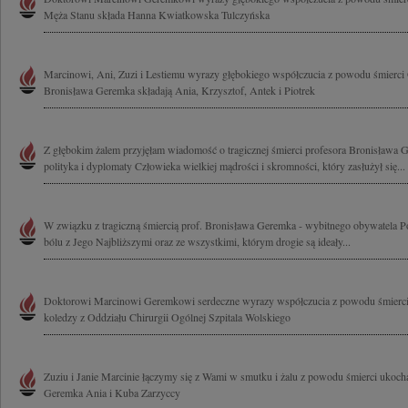
Męża Stanu składa Hanna Kwiatkowska Tulczyńska
Marcinowi, Ani, Zuzi i Lestiemu wyrazy głębokiego współczucia z powodu śmierci 
Bronisława Geremka składają Ania, Krzysztof, Antek i Piotrek
Z głębokim żalem przyjęłam wiadomość o tragicznej śmierci profesora Bronisława
polityka i dyplomaty Człowieka wielkiej mądrości i skromności, który zasłużył się...
W związku z tragiczną śmiercią prof. Bronisława Geremka - wybitnego obywatela Pol
bólu z Jego Najbliższymi oraz ze wszystkimi, którym drogie są ideały...
Doktorowi Marcinowi Geremkowi serdeczne wyrazy współczucia z powodu śmierci O
koledzy z Oddziału Chirurgii Ogólnej Szpitala Wolskiego
Zuziu i Janie Marcinie łączymy się z Wami w smutku i żalu z powodu śmierci ukoc
Geremka Ania i Kuba Zarzyccy