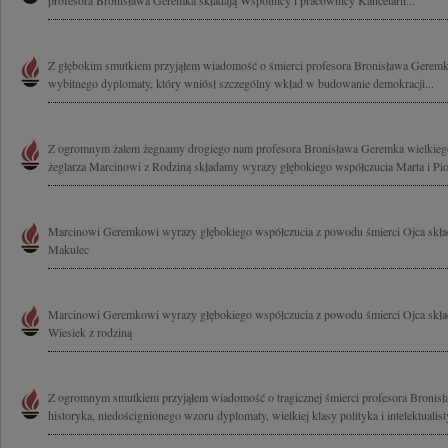
profesora Bronisława Geremka składają Wspólnicy i pracownicy Kancelarii...
Z głębokim smutkiem przyjąłem wiadomość o śmierci profesora Bronisława Geremk
wybitnego dyplomaty, który wniósł szczególny wkład w budowanie demokracji...
Z ogromnym żalem żegnamy drogiego nam profesora Bronisława Geremka wielkiego
żeglarza Marcinowi z Rodziną składamy wyrazy głębokiego współczucia Marta i Piot
Marcinowi Geremkowi wyrazy głębokiego współczucia z powodu śmierci Ojca skła
Makulec
Marcinowi Geremkowi wyrazy głębokiego współczucia z powodu śmierci Ojca składa
Wiesiek z rodziną
Z ogromnym smutkiem przyjąłem wiadomość o tragicznej śmierci profesora Broni
historyka, niedoścignionego wzoru dyplomaty, wielkiej klasy polityka i intelektualisty