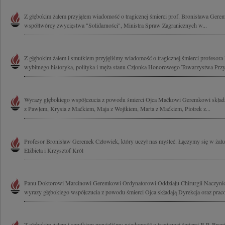
Z głębokim żalem przyjąłem wiadomość o tragicznej śmierci prof. Bronisława Geremk
współtwórcy zwycięstwa "Solidarności", Ministra Spraw Zagranicznych w...
Z głębokim żalem i smutkiem przyjęliśmy wiadomość o tragicznej śmierci profesor
wybitnego historyka, polityka i męża stanu Członka Honorowego Towarzystwa Przyj
Wyrazy głębokiego współczucia z powodu śmierci Ojca Maćkowi Geremkowi składaj
z Pawłem, Krysia z Maćkiem, Maja z Wojtkiem, Marta z Maćkiem, Piotrek z...
Profesor Bronisław Geremek Człowiek, który uczył nas myśleć. Łączymy się w żalu 
Elżbieta i Krzysztof Król
Panu Doktorowi Marcinowi Geremkowi Ordynatorowi Oddziału Chirurgii Naczyni
wyrazy głębokiego współczucia z powodu śmierci Ojca składają Dyrekcja oraz praco
Z głębokim żalem i smutkiem przyjęliśmy wiadomość o tragicznej śmierci B.P. Bro