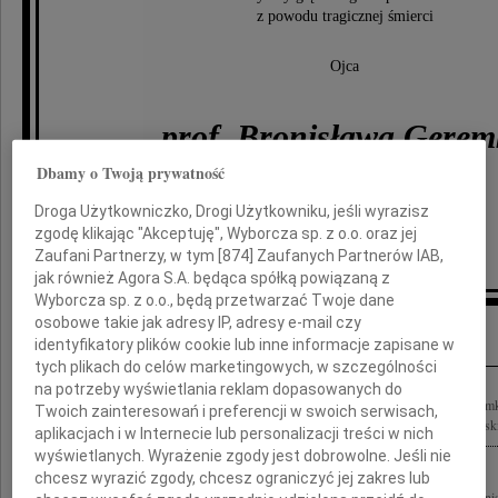
z powodu tragicznej śmierci
Ojca
prof. Bronisława Gerem
Dbamy o Twoją prywatność
składa
Droga Użytkowniczko, Drogi Użytkowniku, jeśli wyrazisz
zgodę klikając "Akceptuję", Wyborcza sp. z o.o. oraz jej
Paweł Zaborowski
Zaufani Partnerzy, w tym [
874
] Zaufanych Partnerów IAB,
jak również Agora S.A. będąca spółką powiązaną z
Wyborcza sp. z o.o., będą przetwarzać Twoje dane
Inne kondolencje
osobowe takie jak adresy IP, adresy e-mail czy
identyfikatory plików cookie lub inne informacje zapisane w
tych plikach do celów marketingowych, w szczególności
na potrzeby wyświetlania reklam dopasowanych do
Z najgłębszyn żalem przyjęliśmy wiadomość o śmierci profesora Bronisława Geremk
Twoich zainteresowań i preferencji w swoich serwisach,
polityka, dyplomaty Naszemu Koledze Marcinowi Geremkowi oraz Rodzinie i Blisk
aplikacjach i w Internecie lub personalizacji treści w nich
wyświetlanych. Wyrażenie zgody jest dobrowolne. Jeśli nie
chcesz wyrazić zgody, chcesz ograniczyć jej zakres lub
Wyrazy głębokiego żalu i współczucia Rodzinie tragicznie zmarłego profesora Bron