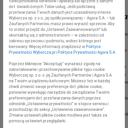
Halina
funkcjonowania serwisów i aplikacji lub łączone z danymi
dot. świadczonych Tobie usług. Jeśli podstawą
przetwarzania Twoich danych jest uzasadniony interes
z Horodyskich Rutska
Wyborcza sp. z o.o., jej spółki powiązanej – Agora S.A. – lub
Zaufanych Partnerów, masz prawo wyrazić sprzeciw. Aby
to zrobić przejdź do „Ustawień Zaawansowanych” lub
Członek Zarządu Towarzystwa Naukowego Płockie
skontaktuj się z administratorem – w zależności od
zakresu sprzeciwu i podmiotu, wobec którego jest
wybitna regionalistka,
kierowany. Więcej informacji znajdziesz w
Polityce
organizatorka i kustosz Muzeum Towarzystwa Naukowego 
Prywatności Wyborcza.pl
i
Polityce Prywatności Agora S.A.
bibliotekarka, która przez lata opracowywała
Poprzez kliknięcie "Akceptuję" wyrażasz zgodę na
i uzupełniała zbiory Biblioteki im. Zielińskich,
zainstalowanie i przechowywanie plików typu cookie
działaczka społeczna, patriotka ratująca zbiory
Wyborczej sp. z o. o. jej Zaufanych Partnerów i Agora S.A.
na Twoim urządzeniu końcowym. Możesz też w każdej
muzealne i biblioteczne w czasie I wojny światow
chwili zmienić swoje preferencje dot. plików cookie,
oraz podczas najazdu bolszewików w 1920 r.,
ponownie wywołując narzędzie do zarządzania Twoimi
preferencjami dot. przetwarzania danych poprzez
odznaczona Krzyżem Oficerskim Odrodzenia Pols
odnośnik „Ustawienia prywatności” w stopce serwisu i
oraz Złotym Krzyżem Zasługi,
przechodząc do sekcji „Ustawienia zaawansowane”.
skromna, zawsze gotowa wspierać potrzebujących
Zmiana ustawień plików cookie możliwa jest także za
pomocą ustawień przeglądarki.
bezgranicznie oddana miastu Płock