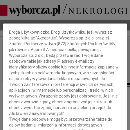
Dbamy o Twoją prywatność
Nekrologi
Odeszli
Poradnik pogrzebowy
Droga Użytkowniczko, Drogi Użytkowniku, jeśli wyrazisz
zgodę klikając "Akceptuję", Wyborcza sp. z o.o. oraz jej
Zaufani Partnerzy, w tym [
872
] Zaufanych Partnerów IAB,
jak również Agora S.A. będąca spółką powiązaną z
IMIĘ I NAZWISKO:
Wyborcza sp. z o.o., będą przetwarzać Twoje dane
osobowe takie jak adresy IP, adresy e-mail czy
Płock
REGION:
identyfikatory plików cookie lub inne informacje zapisane w
27.07.2018
DATA EMISJI:
tych plikach do celów marketingowych, w szczególności
na potrzeby wyświetlania reklam dopasowanych do
Twoich zainteresowań i preferencji w swoich serwisach,
aplikacjach i w Internecie lub personalizacji treści w nich
wyświetlanych. Wyrażenie zgody jest dobrowolne. Jeśli nie
W 150. rocznicę urodzin
chcesz wyrazić zgody, chcesz ograniczyć jej zakres lub
chcesz wycofać zgodę uprzednio udzieloną przejdź do
„Ustawień Zaawansowanych”.
Dnia 30 lipca 1868 r. urodziła się
Twoje dane osobowe mogą być przetwarzane także do
celów badania i mierzenia informacji dotyczących