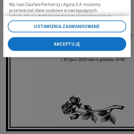
My, nasi Zaufani Partnerzy i Agora S.A. możemy
przetwarzać dane osobowe w następujących
Rodzina
celach:
Użycie dokładnych danych geolokalizacyjnych.
Aktywne skanowanie charakterystyki urządzenia do celów
USTAWIENIA ZAAWANSOWANE
identyfikacji. Przechowywanie informacji na urządzeniu lub
dostęp do nich. Spersonalizowane reklamy i treści, pomiar
Msza intencyjna za duszę zmarłej odbędzie się
reklam i treści, badnie odbiorców i ulepszanie usług.
w Bazylice Katedralnej
AKCEPTUJĘ
Lista Zaufanych Partnerów
29 lipca 2018 roku o godzinie 13.00
i 30 lipca 2018 roku o godzinie 18.00