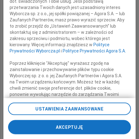
dot. świadczonych Tobie usług. Jeśli podstawą
przetwarzania Twoich danych jest uzasadniony interes
wyrazy szczerego współczucia
Wyborcza sp. z o.o., jej spółki powiązanej – Agora S.A. – lub
Zaufanych Partnerów, masz prawo wyrazić sprzeciw. Aby
z powodu śmierci
to zrobić przejdź do „Ustawień Zaawansowanych” lub
skontaktuj się z administratorem – w zależności od
zakresu sprzeciwu i podmiotu, wobec którego jest
kierowany. Więcej informacji znajdziesz w
Polityce
Ojca
Prywatności Wyborcza.pl
i
Polityce Prywatności Agora S.A.
Poprzez kliknięcie "Akceptuję" wyrażasz zgodę na
zainstalowanie i przechowywanie plików typu cookie
Wyborczej sp. z o. o. jej Zaufanych Partnerów i Agora S.A.
na Twoim urządzeniu końcowym. Możesz też w każdej
chwili zmienić swoje preferencje dot. plików cookie,
ponownie wywołując narzędzie do zarządzania Twoimi
preferencjami dot. przetwarzania danych poprzez
odnośnik „Ustawienia prywatności” w stopce serwisu i
USTAWIENIA ZAAWANSOWANE
składają
przechodząc do sekcji „Ustawienia zaawansowane”.
Zmiana ustawień plików cookie możliwa jest także za
pomocą ustawień przeglądarki.
AKCEPTUJĘ
dyrektor i pracownicy
My, nasi Zaufani Partnerzy i Agora S.A. możemy