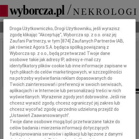
Dbamy o Twoją prywatność
Nekrologi
Odeszli
Poradnik pogrzebowy
Droga Użytkowniczko, Drogi Użytkowniku, jeśli wyrazisz
zgodę klikając "Akceptuję", Wyborcza sp. z o.o. oraz jej
Zaufani Partnerzy, w tym [
874
] Zaufanych Partnerów IAB,
jak również Agora S.A. będąca spółką powiązaną z
Wyborcza sp. z o.o., będą przetwarzać Twoje dane
IMIĘ I NAZWISKO:
osobowe takie jak adresy IP, adresy e-mail czy
identyfikatory plików cookie lub inne informacje zapisane w
Zielona Góra
REGION:
tych plikach do celów marketingowych, w szczególności
25.07.2018
DATA EMISJI:
na potrzeby wyświetlania reklam dopasowanych do
Twoich zainteresowań i preferencji w swoich serwisach,
aplikacjach i w Internecie lub personalizacji treści w nich
wyświetlanych. Wyrażenie zgody jest dobrowolne. Jeśli nie
chcesz wyrazić zgody, chcesz ograniczyć jej zakres lub
chcesz wycofać zgodę uprzednio udzieloną przejdź do
Pani
„Ustawień Zaawansowanych”.
Twoje dane osobowe mogą być przetwarzane także do
celów badania i mierzenia informacji dotyczących
Magdalenie Płatonow
funkcjonowania serwisów i aplikacji lub łączone z danymi