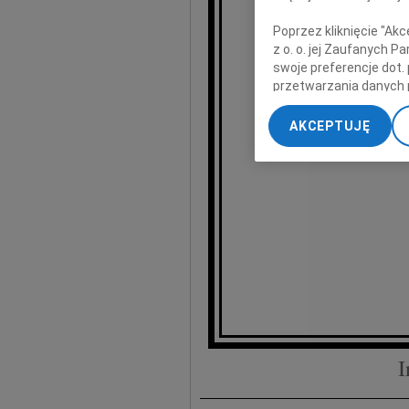
Poprzez kliknięcie "Ak
zawsze uśmi
z o. o. jej Zaufanych 
swoje preferencje dot.
przetwarzania danych 
„Ustawienia zaawansow
AKCEPTUJĘ
Ba
My, nasi Zaufani Part
dokładnych danych geol
Przechowywanie informa
treści, badnie odbiorcó
I