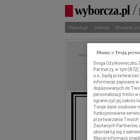
Nekrologi
Odeszli
Poradnik p
Barbar
Dbamy o Twoją prywa
IMIĘ I NAZWISKO:
Droga Użytkowniczko, Dr
Warszawa
Partnerzy, w tym [
872
]
REGION:
o.o., będą przetwarzać 
22.09.2009
DATA EMISJI:
informacje zapisane w
dopasowanych do Twoich
personalizacji treści 
ograniczyć jej zakres
Twoje dane osobowe mo
funkcjonowania serwisó
Józkow
przetwarzania Twoich da
Zaufanych Partnerów, 
skontaktuj się z admin
Więcej informacji znaj
se