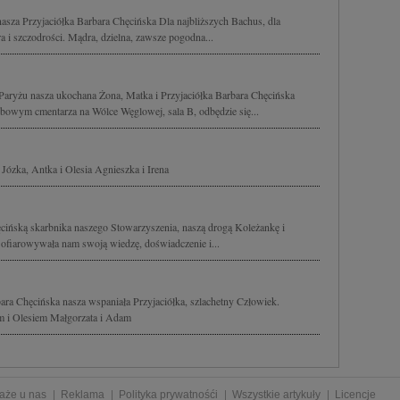
asza Przyjaciółka Barbara Chęcińska Dla najbliższych Bachus, dla
a i szczodrości. Mądra, dzielna, zawsze pogodna...
Paryżu nasza ukochana Żona, Matka i Przyjaciółka Barbara Chęcińska
owym cmentarza na Wólce Węglowej, sala B, odbędzie się...
 Józka, Antka i Olesia Agnieszka i Irena
ińską skarbnika naszego Stowarzyszenia, naszą drogą Koleżankę i
 ofiarowywała nam swoją wiedzę, doświadczenie i...
ara Chęcińska nasza wspaniała Przyjaciółka, szlachetny Człowiek.
m i Olesiem Małgorzata i Adam
aże u nas
Reklama
Polityka prywatnośći
Wszystkie artykuły
Licencje