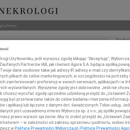
ogrzebowy
Szukaj
a Chęcińska
tność
Imię i na
ogi Użytkowniku, jeśli wyrazisz zgodę klikając "Akceptuję", Wyborcza sp
 Zaufanych Partnerów IAB, jak również Agora S.A. będąca spółką powi
Twoje dane osobowe takie jak adresy IP, adresy e-mail czy identyfikato
 tych plikach do celów marketingowych, w szczególności na potrzeby 
INNE NE
 zainteresowań i preferencji w swoich serwisach, aplikacjach i w Int
Eugen
w nich wyświetlanych. Wyrażenie zgody jest dobrowolne. Jeśli nie chce
Z ogr
 lub chcesz wycofać zgodę uprzednio udzieloną przejdź do „Ustawień
Małgo
gą być przetwarzane także do celów badania i mierzenia informacji
Z głę
w i aplikacji lub łączone z danymi dot. świadczonych Tobie usług. Jeś
i, Antkowi i Olesiowi
Andr
nych jest uzasadniony interes Wyborcza sp. z o.o., jej spółki powiąza
27 li
masz prawo wyrazić sprzeciw. Aby to zrobić przejdź do „Ustawień Z
Inoce
istratorem – w zależności od zakresu sprzeciwu i podmiotu, wobec któ
Mgr f
dziesz w
Polityce Prywatności Wyborcza.pl
i
Polityce Prywatności Agor
rdeczne wyrazy współczucia