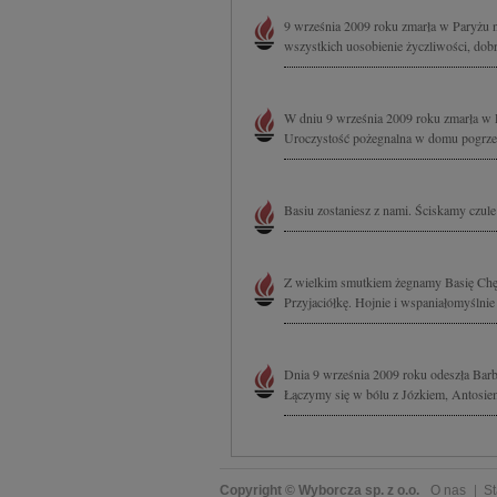
9 września 2009 roku zmarła w Paryżu n
wszystkich uosobienie życzliwości, dobr
W dniu 9 września 2009 roku zmarła w 
Uroczystość pożegnalna w domu pogrzeb
Basiu zostaniesz z nami. Ściskamy czule
Z wielkim smutkiem żegnamy Basię Chęc
Przyjaciółkę. Hojnie i wspaniałomyślnie
Dnia 9 września 2009 roku odeszła Barb
Łączymy się w bólu z Józkiem, Antosie
Copyright © Wyborcza sp. z o.o.
O nas
St