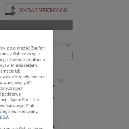
 nekrologów i wspomnień
. z o.o. oraz jej Zaufani
zwisko lub numer ogłoszenia:
ązaną z Wyborcza sp. z
ry plików cookie lub inne
wyświetlania reklam
+ szukanie zaawansowane
ernecie lub
sz wyrazić zgody, chcesz
KROLOGI
 Zaawansowanych”.
orz Lipowski
06.08.2026
Częstochowa
 dotyczących
em przyjęliśmy wiadomość o śmierci...
li podstawą
orz Lipowski
05.08.2026
Częstochowa
nej – Agora S.A. – lub
em przyjęliśmy wiadomość o śmierci...
aawansowanych” lub
6.2026
Częstochowa
rego jest kierowany.
y głębokiego współczucia oraz...
a S.A.
6.2026
Częstochowa
Joannie Jędrzejowskiej-Prokop radczyni...
ypu cookie Wyborczej sp.