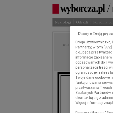
Nekrologi
Odeszli
Poradnik p
Dbamy o Twoją prywa
Droga Użytkowniczko, Dr
IMIĘ I NAZWISKO:
Partnerzy, w tym [
872
]
o.o., będą przetwarzać 
Częstochowa
REGION:
informacje zapisane w
19.07.2018
DATA EMISJI:
dopasowanych do Twoich
personalizacji treści 
ograniczyć jej zakres
Twoje dane osobowe mo
funkcjonowania serwisó
Ze smutkie
przetwarzania Twoich da
Zaufanych Partnerów, 
skontaktuj się z admin
Więcej informacji znaj
artys
Poprzez kliknięcie "Ak