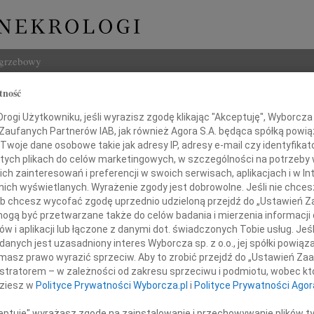
ogrzebowy
tność
Szukaj
ogi Użytkowniku, jeśli wyrazisz zgodę klikając "Akceptuję", Wyborcza sp
Imię i na
 Zaufanych Partnerów IAB, jak również Agora S.A. będąca spółką powi
Twoje dane osobowe takie jak adresy IP, adresy e-mail czy identyfikato
 tych plikach do celów marketingowych, w szczególności na potrzeby 
 zainteresowań i preferencji w swoich serwisach, aplikacjach i w Int
w nich wyświetlanych. Wyrażenie zgody jest dobrowolne. Jeśli nie chce
INNE NE
 lub chcesz wycofać zgodę uprzednio udzieloną przejdź do „Ustawień
Grzeg
gą być przetwarzane także do celów badania i mierzenia informacji
Z żal
w i aplikacji lub łączone z danymi dot. świadczonych Tobie usług. Jeś
m przyjęliśmy wiadomość o śmierci
Grzeg
nych jest uzasadniony interes Wyborcza sp. z o.o., jej spółki powiąza
Z żal
masz prawo wyrazić sprzeciw. Aby to zrobić przejdź do „Ustawień Z
22.0
Marii Ogłazy
istratorem – w zależności od zakresu sprzeciwu i podmiotu, wobec któ
Wyraz
dziesz w
Polityce Prywatności Wyborcza.pl
i
Polityce Prywatności Agor
15.0
tki-plastyka, pedagoga, poetki,
Pani 
ceptuję" wyrażasz zgodę na zainstalowanie i przechowywanie plików t