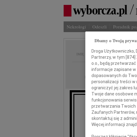
Nekrologi
Odeszli
Poradnik p
Dbamy o Twoją prywa
Anna 
Droga Użytkowniczko, Dr
IMIĘ I NAZWISKO:
Partnerzy, w tym [
874
]
o.o., będą przetwarzać 
Lublin
REGION:
informacje zapisane w
dopasowanych do Twoich
31.05.2010
DATA EMISJI:
personalizacji treści 
ograniczyć jej zakres
Twoje dane osobowe mo
funkcjonowania serwisó
przetwarzania Twoich da
Można odej
Zaufanych Partnerów, 
skontaktuj się z admin
Więcej informacji znaj
31 maja mija
Poprzez kliknięcie "Ak