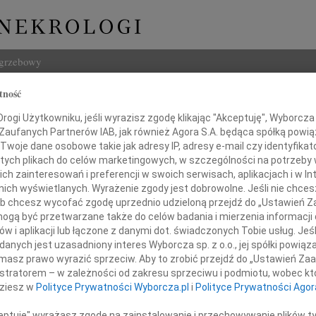
ogrzebowy
tność
Szukaj
Gomółka
ogi Użytkowniku, jeśli wyrazisz zgodę klikając "Akceptuję", Wyborcza sp
Imię i na
 Zaufanych Partnerów IAB, jak również Agora S.A. będąca spółką powi
Twoje dane osobowe takie jak adresy IP, adresy e-mail czy identyfikato
 tych plikach do celów marketingowych, w szczególności na potrzeby 
 zainteresowań i preferencji w swoich serwisach, aplikacjach i w Int
w nich wyświetlanych. Wyrażenie zgody jest dobrowolne. Jeśli nie chce
INNE NE
 lub chcesz wycofać zgodę uprzednio udzieloną przejdź do „Ustawień
Andrz
gą być przetwarzane także do celów badania i mierzenia informacji
W dniu
w i aplikacji lub łączone z danymi dot. świadczonych Tobie usług. Jeś
Andrz
nych jest uzasadniony interes Wyborcza sp. z o.o., jej spółki powiąza
ść na zawsze, by stale być blisko
W dni
masz prawo wyrazić sprzeciw. Aby to zrobić przejdź do „Ustawień Z
Anna 
ks. Jan Twardowski
istratorem – w zależności od zakresu sprzeciwu i podmiotu, wobec któ
W dni
dziesz w
Polityce Prywatności Wyborcza.pl
i
Polityce Prywatności Agor
 dziesiąta rocznica tragicznej śmierci
Joann
Z głę
ceptuję" wyrażasz zgodę na zainstalowanie i przechowywanie plików t