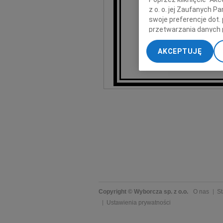
z o. o. jej Zaufanych 
swoje preferencje dot.
przetwarzania danych 
„Ustawienia zaawansow
AKCEPTUJĘ
My, nasi Zaufani Part
Kas
dokładnych danych geol
Przechowywanie informa
treści, badnie odbiorcó
Copyright © Wyborcza sp. z o.o.
O nas
St
Ustawienia prywatności