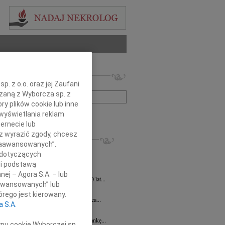
 nekrologów i wspomnień
. z o.o. oraz jej Zaufani
zwisko lub numer ogłoszenia:
ązaną z Wyborcza sp. z
ry plików cookie lub inne
wyświetlania reklam
+ szukanie zaawansowane
ernecie lub
sz wyrazić zgody, chcesz
KROLOGI
 Zaawansowanych”.
ej Szostek
27.07.2026
Lublin
 dotyczących
 21 lipca 2026 r. zmarł Śp. ks. prof....
li podstawą
ej Szostek
27.07.2026
Lublin
nej – Agora S.A. – lub
u 21 lipca 2026 roku zmarł w wieku 80 lat...
aawansowanych” lub
Elżbieta Wstawska
19.06.2026
Lublin
rego jest kierowany.
u 24 czerwca 2026 roku mija 1. rocznica...
a S.A.
a Magdalena Milart
14.04.2026
Lublin
bokim smutkiem żegnamy naszą Koleżankę...
ypu cookie Wyborczej sp.