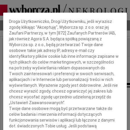
Dbamy o Twoją prywatność
Droga Użytkowniczko, Drogi Użytkowniku, jeśli wyrazisz
Nekrologi
Odeszli
Poradnik pogrzebowy
zgodę klikając "Akceptuję", Wyborcza sp. z o.o. oraz jej
Zaufani Partnerzy, w tym [
872
] Zaufanych Partnerów IAB,
jak również Agora S.A. będąca spółką powiązaną z
Wyborcza sp. z o.o., będą przetwarzać Twoje dane
osobowe takie jak adresy IP, adresy e-mail czy
IMIĘ I NAZWISKO:
identyfikatory plików cookie lub inne informacje zapisane w
Katowice
tych plikach do celów marketingowych, w szczególności
REGION:
na potrzeby wyświetlania reklam dopasowanych do
27.05.2010
DATA EMISJI:
Twoich zainteresowań i preferencji w swoich serwisach,
aplikacjach i w Internecie lub personalizacji treści w nich
wyświetlanych. Wyrażenie zgody jest dobrowolne. Jeśli nie
chcesz wyrazić zgody, chcesz ograniczyć jej zakres lub
Naszemu Koledze
chcesz wycofać zgodę uprzednio udzieloną przejdź do
„Ustawień Zaawansowanych”.
Twoje dane osobowe mogą być przetwarzane także do
Bartoszowi Goncerzowi
celów badania i mierzenia informacji dotyczących
funkcjonowania serwisów i aplikacji lub łączone z danymi
wyrazy głębokiego współczucia
dot. świadczonych Tobie usług. Jeśli podstawą