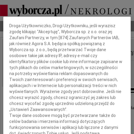
Dbamy o Twoją prywatność
Nekrologi
Odeszli
Poradnik pogrzebowy
Droga Użytkowniczko, Drogi Użytkowniku, jeśli wyrazisz
zgodę klikając "Akceptuję", Wyborcza sp. z o.o. oraz jej
Zaufani Partnerzy, w tym [
874
] Zaufanych Partnerów IAB,
jak również Agora S.A. będąca spółką powiązaną z
Zofia Domańska Z Dom
Wyborcza sp. z o.o., będą przetwarzać Twoje dane
IMIĘ I NAZWISKO:
osobowe takie jak adresy IP, adresy e-mail czy
identyfikatory plików cookie lub inne informacje zapisane w
Warszawa
REGION:
tych plikach do celów marketingowych, w szczególności
na potrzeby wyświetlania reklam dopasowanych do
22.09.2009
DATA EMISJI:
Twoich zainteresowań i preferencji w swoich serwisach,
aplikacjach i w Internecie lub personalizacji treści w nich
wyświetlanych. Wyrażenie zgody jest dobrowolne. Jeśli nie
chcesz wyrazić zgody, chcesz ograniczyć jej zakres lub
Z ogromnym bólem zawiadamiamy,
chcesz wycofać zgodę uprzednio udzieloną przejdź do
że 17 września 2009 roku w wieku 98 lat zmarła
„Ustawień Zaawansowanych”.
nasza ukochana Mama
Twoje dane osobowe mogą być przetwarzane także do
celów badania i mierzenia informacji dotyczących
funkcjonowania serwisów i aplikacji lub łączone z danymi
dot. świadczonych Tobie usług. Jeśli podstawą