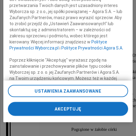
przetwarzania Twoich danych jest uzasadniony interes
Wyborcza sp. z o.o., jej spółki powiązanej – Agora S.A. – lub
Zaufanych Partnerów, masz prawo wyrazić sprzeciw. Aby
Zofia Domańska
to zrobić przejdź do „Ustawień Zaawansowanych” lub
skontaktuj się z administratorem – w zależności od
z domu Lokajska
zakresu sprzeciwu i podmiotu, wobec którego jest
kierowany. Więcej informacji znajdziesz w
Polityce
Prywatności Wyborcza.pl
i
Polityce Prywatności Agora S.A.
żołnierz Armii Krajowej ps. "Zocha",
uczestniczka Powstania Warszawskiego w oddziale K
Poprzez kliknięcie "Akceptuję" wyrażasz zgodę na
ocaliła od niebytu powstańcze fotografie swego brata Eugeniusza. Więz
zainstalowanie i przechowywanie plików typu cookie
odznaczona w 2009 roku
Krzyżem Kawalerskim Orderu Odrodzenia Polski
Wyborczej sp. z o. o. jej Zaufanych Partnerów i Agora S.A.
Osoba niezłomnego charakteru i hartu ducha, miłośniczka
na Twoim urządzeniu końcowym. Możesz też w każdej
chwili zmienić swoje preferencje dot. plików cookie,
Nabożeństwo żałobne odprawione zostanie
ponownie wywołując narzędzie do zarządzania Twoimi
USTAWIENIA ZAAWANSOWANE
dnia 24 września 2009 roku o godzinie 14.00
preferencjami dot. przetwarzania danych poprzez
w kościele św. Karola Boromeusza na Powązkach
odnośnik „Ustawienia prywatności” w stopce serwisu i
po czym nastąpi odprowadzenie do grobu rodzinn
przechodząc do sekcji „Ustawienia zaawansowane”.
AKCEPTUJĘ
na miejscowym cmentarzu.
Zmiana ustawień plików cookie możliwa jest także za
pomocą ustawień przeglądarki.
Pogrążone w żałobie córki
My, nasi Zaufani Partnerzy i Agora S.A. możemy