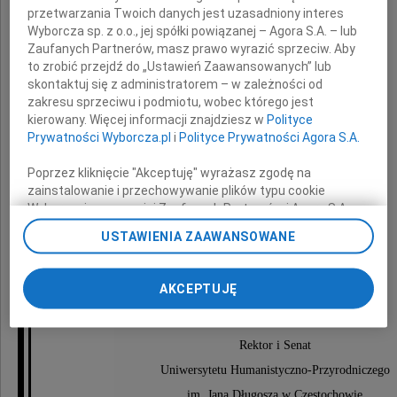
Zastępcy Prezydenta Miasta Częstochowa
przetwarzania Twoich danych jest uzasadniony interes
Wyborcza sp. z o.o., jej spółki powiązanej – Agora S.A. – lub
Zaufanych Partnerów, masz prawo wyrazić sprzeciw. Aby
wyrazy głębokiego współczucia
to zrobić przejdź do „Ustawień Zaawansowanych” lub
z powodu śmierci
skontaktuj się z administratorem – w zależności od
zakresu sprzeciwu i podmiotu, wobec którego jest
kierowany. Więcej informacji znajdziesz w
Polityce
Mamy
Prywatności Wyborcza.pl
i
Polityce Prywatności Agora S.A.
Poprzez kliknięcie "Akceptuję" wyrażasz zgodę na
zainstalowanie i przechowywanie plików typu cookie
Wyborczej sp. z o. o. jej Zaufanych Partnerów i Agora S.A.
na Twoim urządzeniu końcowym. Możesz też w każdej
USTAWIENIA ZAAWANSOWANE
chwili zmienić swoje preferencje dot. plików cookie,
ponownie wywołując narzędzie do zarządzania Twoimi
preferencjami dot. przetwarzania danych poprzez
AKCEPTUJĘ
odnośnik „Ustawienia prywatności” w stopce serwisu i
składają
przechodząc do sekcji „Ustawienia zaawansowane”.
Zmiana ustawień plików cookie możliwa jest także za
Rektor i Senat
pomocą ustawień przeglądarki.
Uniwersytetu Humanistyczno-Przyrodniczego
My, nasi Zaufani Partnerzy i Agora S.A. możemy
im. Jana Długosza w Częstochowie