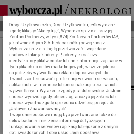
Dbamy o Twoją prywatność
Droga Użytkowniczko, Drogi Użytkowniku, jeśli wyrazisz
Nekrologi
Odeszli
Poradnik pogrzebowy
zgodę klikając "Akceptuję", Wyborcza sp. z o.o. oraz jej
Zaufani Partnerzy, w tym [
874
] Zaufanych Partnerów IAB,
jak również Agora S.A. będąca spółką powiązaną z
Wyborcza sp. z o.o., będą przetwarzać Twoje dane
IMIĘ I NAZWISKO:
osobowe takie jak adresy IP, adresy e-mail czy
identyfikatory plików cookie lub inne informacje zapisane w
Częstochowa
REGION:
tych plikach do celów marketingowych, w szczególności
06.07.2018
na potrzeby wyświetlania reklam dopasowanych do
DATA EMISJI:
Twoich zainteresowań i preferencji w swoich serwisach,
aplikacjach i w Internecie lub personalizacji treści w nich
wyświetlanych. Wyrażenie zgody jest dobrowolne. Jeśli nie
chcesz wyrazić zgody, chcesz ograniczyć jej zakres lub
Panu
chcesz wycofać zgodę uprzednio udzieloną przejdź do
„Ustawień Zaawansowanych”.
Twoje dane osobowe mogą być przetwarzane także do
Andrzejowi Szewińskiemu
celów badania i mierzenia informacji dotyczących
funkcjonowania serwisów i aplikacji lub łączone z danymi
dot. świadczonych Tobie usług. Jeśli podstawą