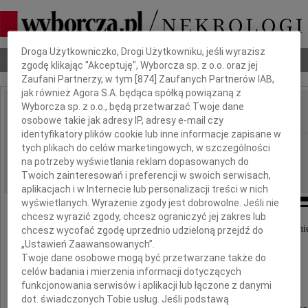
Dbamy o Twoją prywatność
Droga Użytkowniczko, Drogi Użytkowniku, jeśli wyrazisz
Nekrologi
Odeszli
Poradnik pogrzebowy
zgodę klikając "Akceptuję", Wyborcza sp. z o.o. oraz jej
Zaufani Partnerzy, w tym [
874
] Zaufanych Partnerów IAB,
jak również Agora S.A. będąca spółką powiązaną z
Wyborcza sp. z o.o., będą przetwarzać Twoje dane
osobowe takie jak adresy IP, adresy e-mail czy
IMIĘ I NAZWISKO:
identyfikatory plików cookie lub inne informacje zapisane w
Białystok
REGION:
tych plikach do celów marketingowych, w szczególności
na potrzeby wyświetlania reklam dopasowanych do
27.06.2018
DATA EMISJI:
Twoich zainteresowań i preferencji w swoich serwisach,
aplikacjach i w Internecie lub personalizacji treści w nich
wyświetlanych. Wyrażenie zgody jest dobrowolne. Jeśli nie
chcesz wyrazić zgody, chcesz ograniczyć jej zakres lub
Z wielkim smutkiem przyjęliśmy wiadomość o śmie
chcesz wycofać zgodę uprzednio udzieloną przejdź do
„Ustawień Zaawansowanych”.
Twoje dane osobowe mogą być przetwarzane także do
Profesor
celów badania i mierzenia informacji dotyczących
funkcjonowania serwisów i aplikacji lub łączone z danymi
dot. świadczonych Tobie usług. Jeśli podstawą