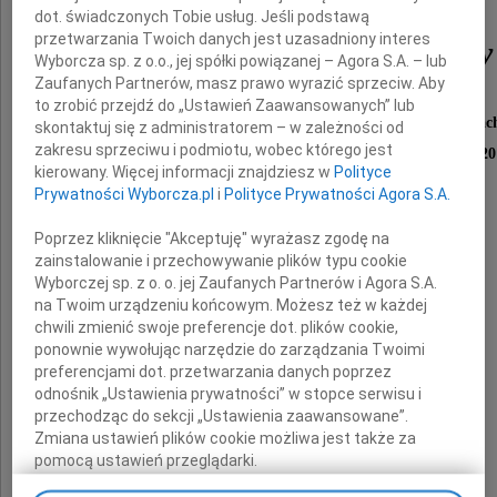
dot. świadczonych Tobie usług. Jeśli podstawą
przetwarzania Twoich danych jest uzasadniony interes
Włodzimierza Korony
Wyborcza sp. z o.o., jej spółki powiązanej – Agora S.A. – lub
Zaufanych Partnerów, masz prawo wyrazić sprzeciw. Aby
to zrobić przejdź do „Ustawień Zaawansowanych” lub
Dyrektora Miejskiego Urzędu Pracy w Kielcac
skontaktuj się z administratorem – w zależności od
zakresu sprzeciwu i podmiotu, wobec którego jest
byłego Wójta Gminy Masłów w latach 2002 - 20
kierowany. Więcej informacji znajdziesz w
Polityce
Prywatności Wyborcza.pl
i
Polityce Prywatności Agora S.A.
Poprzez kliknięcie "Akceptuję" wyrażasz zgodę na
zainstalowanie i przechowywanie plików typu cookie
Wyborczej sp. z o. o. jej Zaufanych Partnerów i Agora S.A.
na Twoim urządzeniu końcowym. Możesz też w każdej
chwili zmienić swoje preferencje dot. plików cookie,
ponownie wywołując narzędzie do zarządzania Twoimi
preferencjami dot. przetwarzania danych poprzez
odnośnik „Ustawienia prywatności” w stopce serwisu i
Rodzinie
przechodząc do sekcji „Ustawienia zaawansowane”.
Zmiana ustawień plików cookie możliwa jest także za
pomocą ustawień przeglądarki.
składamy