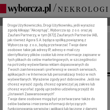
Dbamy o Twoją prywatność
Nekrologi
Odeszli
Poradnik pogrzebowy
Droga Użytkowniczko, Drogi Użytkowniku, jeśli wyrazisz
zgodę klikając "Akceptuję", Wyborcza sp. z o.o. oraz jej
Zaufani Partnerzy, w tym [
872
] Zaufanych Partnerów IAB,
Włodzimierz Korona
jak również Agora S.A. będąca spółką powiązaną z
IMIĘ I NAZWISKO:
Wyborcza sp. z o.o., będą przetwarzać Twoje dane
osobowe takie jak adresy IP, adresy e-mail czy
Kielce
identyfikatory plików cookie lub inne informacje zapisane w
REGION:
tych plikach do celów marketingowych, w szczególności
27.06.2018
DATA EMISJI:
na potrzeby wyświetlania reklam dopasowanych do
Twoich zainteresowań i preferencji w swoich serwisach,
aplikacjach i w Internecie lub personalizacji treści w nich
wyświetlanych. Wyrażenie zgody jest dobrowolne. Jeśli nie
chcesz wyrazić zgody, chcesz ograniczyć jej zakres lub
chcesz wycofać zgodę uprzednio udzieloną przejdź do
Z żalem przyjęliśmy wiadomość
„Ustawień Zaawansowanych”.
Twoje dane osobowe mogą być przetwarzane także do
o śmierci
celów badania i mierzenia informacji dotyczących
funkcjonowania serwisów i aplikacji lub łączone z danymi