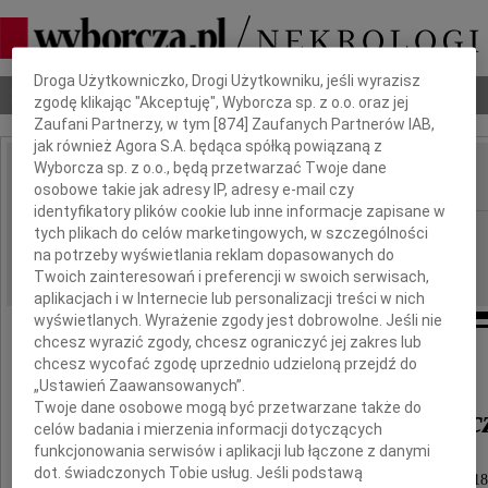
Dbamy o Twoją prywatność
Droga Użytkowniczko, Drogi Użytkowniku, jeśli wyrazisz
Nekrologi
Odeszli
Poradnik pogrzebowy
zgodę klikając "Akceptuję", Wyborcza sp. z o.o. oraz jej
Zaufani Partnerzy, w tym [
874
] Zaufanych Partnerów IAB,
jak również Agora S.A. będąca spółką powiązaną z
Wyborcza sp. z o.o., będą przetwarzać Twoje dane
osobowe takie jak adresy IP, adresy e-mail czy
IMIĘ I NAZWISKO:
identyfikatory plików cookie lub inne informacje zapisane w
Kraków
tych plikach do celów marketingowych, w szczególności
REGION:
na potrzeby wyświetlania reklam dopasowanych do
16.06.2018
DATA EMISJI:
Twoich zainteresowań i preferencji w swoich serwisach,
aplikacjach i w Internecie lub personalizacji treści w nich
wyświetlanych. Wyrażenie zgody jest dobrowolne. Jeśli nie
chcesz wyrazić zgody, chcesz ograniczyć jej zakres lub
Dnia 25 maja 20I8 roku zmarł
chcesz wycofać zgodę uprzednio udzieloną przejdź do
„Ustawień Zaawansowanych”.
Twoje dane osobowe mogą być przetwarzane także do
Mansur-Maciej Jachimc
celów badania i mierzenia informacji dotyczących
funkcjonowania serwisów i aplikacji lub łączone z danymi
dot. świadczonych Tobie usług. Jeśli podstawą
Uroczystości pogrzebowe odbędą się 18 czerwca 2018