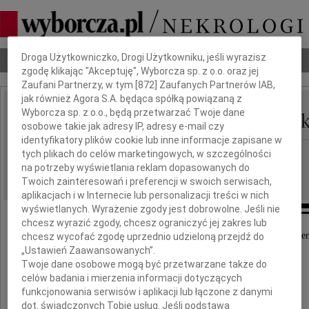
Dbamy o Twoją prywatność
Droga Użytkowniczko, Drogi Użytkowniku, jeśli wyrazisz
Nekrologi
Odeszli
Poradnik pogrzebowy
zgodę klikając "Akceptuję", Wyborcza sp. z o.o. oraz jej
Zaufani Partnerzy, w tym [
872
] Zaufanych Partnerów IAB,
jak również Agora S.A. będąca spółką powiązaną z
Grażyna Podraza-Ucińs
Wyborcza sp. z o.o., będą przetwarzać Twoje dane
IMIĘ I NAZWISKO:
osobowe takie jak adresy IP, adresy e-mail czy
identyfikatory plików cookie lub inne informacje zapisane w
Kraków
tych plikach do celów marketingowych, w szczególności
REGION:
na potrzeby wyświetlania reklam dopasowanych do
14.06.2018
DATA EMISJI:
Twoich zainteresowań i preferencji w swoich serwisach,
aplikacjach i w Internecie lub personalizacji treści w nich
wyświetlanych. Wyrażenie zgody jest dobrowolne. Jeśli nie
chcesz wyrazić zgody, chcesz ograniczyć jej zakres lub
Z głębokim żalem przyjęliśmy wiadomość o śmier
chcesz wycofać zgodę uprzednio udzieloną przejdź do
„Ustawień Zaawansowanych”.
Twoje dane osobowe mogą być przetwarzane także do
mgr
celów badania i mierzenia informacji dotyczących
funkcjonowania serwisów i aplikacji lub łączone z danymi
Grażyny
dot. świadczonych Tobie usług. Jeśli podstawą