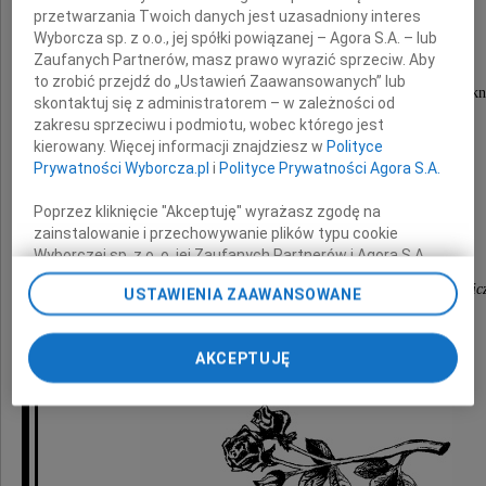
przetwarzania Twoich danych jest uzasadniony interes
Podrazy-Ucińskiej
Wyborcza sp. z o.o., jej spółki powiązanej – Agora S.A. – lub
Zaufanych Partnerów, masz prawo wyrazić sprzeciw. Aby
to zrobić przejdź do „Ustawień Zaawansowanych” lub
Osoby wrażliwej i mądrej, niestrudzenie poszukującej piękn
skontaktuj się z administratorem – w zależności od
zakresu sprzeciwu i podmiotu, wobec którego jest
Wyrazy głębokiego współczucia
kierowany. Więcej informacji znajdziesz w
Polityce
Prywatności Wyborcza.pl
i
Polityce Prywatności Agora S.A.
Rodzinie i Bliskim
Poprzez kliknięcie "Akceptuję" wyrażasz zgodę na
zainstalowanie i przechowywanie plików typu cookie
składa
Wyborczej sp. z o. o. jej Zaufanych Partnerów i Agora S.A.
na Twoim urządzeniu końcowym. Możesz też w każdej
Oddział Krakowski Polskiego Towarzystawa Filozofic
USTAWIENIA ZAAWANSOWANE
chwili zmienić swoje preferencje dot. plików cookie,
ponownie wywołując narzędzie do zarządzania Twoimi
preferencjami dot. przetwarzania danych poprzez
AKCEPTUJĘ
odnośnik „Ustawienia prywatności” w stopce serwisu i
przechodząc do sekcji „Ustawienia zaawansowane”.
Zmiana ustawień plików cookie możliwa jest także za
pomocą ustawień przeglądarki.
My, nasi Zaufani Partnerzy i Agora S.A. możemy