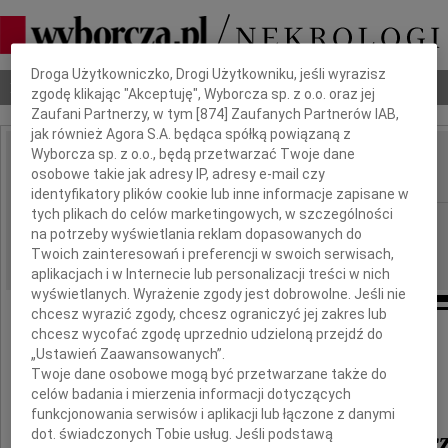
Dbamy o Twoją prywatność
Droga Użytkowniczko, Drogi Użytkowniku, jeśli wyrazisz
Nekrologi
Odeszli
Poradnik pogrzebowy
zgodę klikając "Akceptuję", Wyborcza sp. z o.o. oraz jej
Zaufani Partnerzy, w tym [
874
] Zaufanych Partnerów IAB,
jak również Agora S.A. będąca spółką powiązaną z
Wyborcza sp. z o.o., będą przetwarzać Twoje dane
Henryka Najmanowicz
osobowe takie jak adresy IP, adresy e-mail czy
IMIĘ I NAZWISKO:
identyfikatory plików cookie lub inne informacje zapisane w
tych plikach do celów marketingowych, w szczególności
Łódź
REGION:
na potrzeby wyświetlania reklam dopasowanych do
11.06.2018
DATA EMISJI:
Twoich zainteresowań i preferencji w swoich serwisach,
aplikacjach i w Internecie lub personalizacji treści w nich
wyświetlanych. Wyrażenie zgody jest dobrowolne. Jeśli nie
chcesz wyrazić zgody, chcesz ograniczyć jej zakres lub
chcesz wycofać zgodę uprzednio udzieloną przejdź do
Z wielkim smutkiem żegnamy
„Ustawień Zaawansowanych”.
Twoje dane osobowe mogą być przetwarzane także do
naszą Koleżankę
celów badania i mierzenia informacji dotyczących
funkcjonowania serwisów i aplikacji lub łączone z danymi
Henrykę Najmanowic
dot. świadczonych Tobie usług. Jeśli podstawą