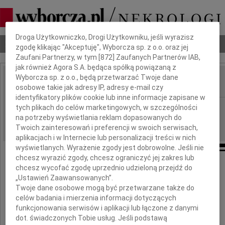
Dbamy o Twoją prywatność
Droga Użytkowniczko, Drogi Użytkowniku, jeśli wyrazisz
Nekrologi
Odeszli
Poradnik pogrzebowy
zgodę klikając "Akceptuję", Wyborcza sp. z o.o. oraz jej
Zaufani Partnerzy, w tym [
872
] Zaufanych Partnerów IAB,
jak również Agora S.A. będąca spółką powiązaną z
Wyborcza sp. z o.o., będą przetwarzać Twoje dane
osobowe takie jak adresy IP, adresy e-mail czy
IMIĘ I NAZWISKO:
identyfikatory plików cookie lub inne informacje zapisane w
Bydgoszcz
tych plikach do celów marketingowych, w szczególności
REGION:
na potrzeby wyświetlania reklam dopasowanych do
11.06.2018
DATA EMISJI:
Twoich zainteresowań i preferencji w swoich serwisach,
aplikacjach i w Internecie lub personalizacji treści w nich
wyświetlanych. Wyrażenie zgody jest dobrowolne. Jeśli nie
chcesz wyrazić zgody, chcesz ograniczyć jej zakres lub
chcesz wycofać zgodę uprzednio udzieloną przejdź do
Naszemu Koledze
„Ustawień Zaawansowanych”.
Twoje dane osobowe mogą być przetwarzane także do
celów badania i mierzenia informacji dotyczących
Krzysztofowi Noskowiczowi
funkcjonowania serwisów i aplikacji lub łączone z danymi
dot. świadczonych Tobie usług. Jeśli podstawą