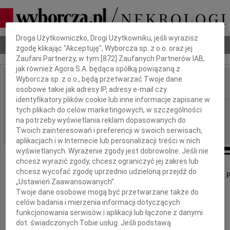
Dbamy o Twoją prywatność
Droga Użytkowniczko, Drogi Użytkowniku, jeśli wyrazisz
Nekrologi
Odeszli
Poradnik pogrzebowy
zgodę klikając "Akceptuję", Wyborcza sp. z o.o. oraz jej
Zaufani Partnerzy, w tym [
872
] Zaufanych Partnerów IAB,
jak również Agora S.A. będąca spółką powiązaną z
Wyborcza sp. z o.o., będą przetwarzać Twoje dane
osobowe takie jak adresy IP, adresy e-mail czy
IMIĘ I NAZWISKO:
identyfikatory plików cookie lub inne informacje zapisane w
Częstochowa
tych plikach do celów marketingowych, w szczególności
REGION:
na potrzeby wyświetlania reklam dopasowanych do
11.06.2018
DATA EMISJI:
Twoich zainteresowań i preferencji w swoich serwisach,
aplikacjach i w Internecie lub personalizacji treści w nich
wyświetlanych. Wyrażenie zgody jest dobrowolne. Jeśli nie
chcesz wyrazić zgody, chcesz ograniczyć jej zakres lub
chcesz wycofać zgodę uprzednio udzieloną przejdź do
Wyrazy głębokiego współczucia z powodu śmierci 
„Ustawień Zaawansowanych”.
Twoje dane osobowe mogą być przetwarzane także do
celów badania i mierzenia informacji dotyczących
Jacka Sipy
funkcjonowania serwisów i aplikacji lub łączone z danymi
dot. świadczonych Tobie usług. Jeśli podstawą