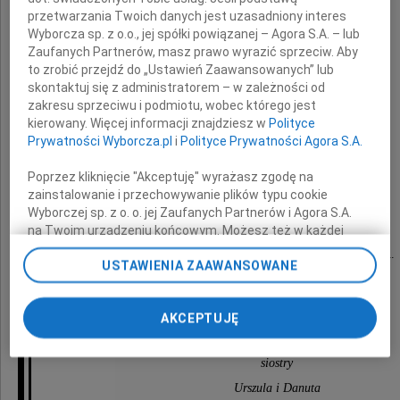
przetwarzania Twoich danych jest uzasadniony interes
Wyborcza sp. z o.o., jej spółki powiązanej – Agora S.A. – lub
Zaufanych Partnerów, masz prawo wyrazić sprzeciw. Aby
Tadeusz Obrębski
to zrobić przejdź do „Ustawień Zaawansowanych” lub
skontaktuj się z administratorem – w zależności od
zakresu sprzeciwu i podmiotu, wobec którego jest
Prof. zw. nauk ekonomicznych
kierowany. Więcej informacji znajdziesz w
Polityce
Prywatności Wyborcza.pl
i
Polityce Prywatności Agora S.A.
Pozostawił nas w wielkim bólu i cierpieniu.
Poprzez kliknięcie "Akceptuję" wyrażasz zgodę na
zainstalowanie i przechowywanie plików typu cookie
Uroczystość pogrzebowa odbędzie się
Wyborczej sp. z o. o. jej Zaufanych Partnerów i Agora S.A.
12 czerwca 2018 roku o godz, 15.00
na Twoim urządzeniu końcowym. Możesz też w każdej
chwili zmienić swoje preferencje dot. plików cookie,
w Warszawie na Wólce, ul. Wóycickiego 14A.
USTAWIENIA ZAAWANSOWANE
ponownie wywołując narzędzie do zarządzania Twoimi
preferencjami dot. przetwarzania danych poprzez
odnośnik „Ustawienia prywatności” w stopce serwisu i
Pogrążone w smutku
AKCEPTUJĘ
przechodząc do sekcji „Ustawienia zaawansowane”.
Zmiana ustawień plików cookie możliwa jest także za
pomocą ustawień przeglądarki.
siostry
Urszula i Danuta
My, nasi Zaufani Partnerzy i Agora S.A. możemy