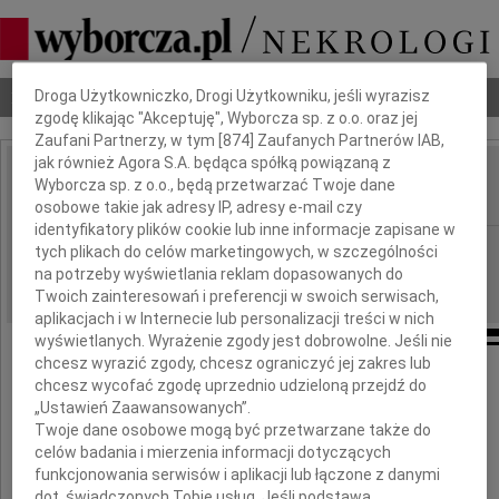
Dbamy o Twoją prywatność
Nekrologi
Odeszli
Poradnik pogrzebowy
Droga Użytkowniczko, Drogi Użytkowniku, jeśli wyrazisz
zgodę klikając "Akceptuję", Wyborcza sp. z o.o. oraz jej
Zaufani Partnerzy, w tym [
874
] Zaufanych Partnerów IAB,
jak również Agora S.A. będąca spółką powiązaną z
Tadeusz Obrębski
Wyborcza sp. z o.o., będą przetwarzać Twoje dane
IMIĘ I NAZWISKO:
osobowe takie jak adresy IP, adresy e-mail czy
identyfikatory plików cookie lub inne informacje zapisane w
Szczecin
REGION:
tych plikach do celów marketingowych, w szczególności
na potrzeby wyświetlania reklam dopasowanych do
07.06.2018
DATA EMISJI:
Twoich zainteresowań i preferencji w swoich serwisach,
aplikacjach i w Internecie lub personalizacji treści w nich
wyświetlanych. Wyrażenie zgody jest dobrowolne. Jeśli nie
chcesz wyrazić zgody, chcesz ograniczyć jej zakres lub
Z głębokim żalem zawiadamiamy,
chcesz wycofać zgodę uprzednio udzieloną przejdź do
że 31 maja 2018 roku odszedł od nas
„Ustawień Zaawansowanych”.
w wieku 84 lat
Twoje dane osobowe mogą być przetwarzane także do
nasz ukochany Brat
celów badania i mierzenia informacji dotyczących
funkcjonowania serwisów i aplikacji lub łączone z danymi
dot. świadczonych Tobie usług. Jeśli podstawą