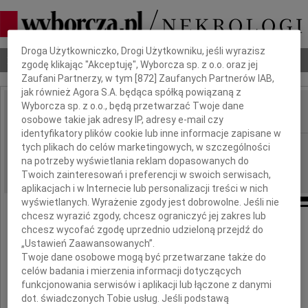
Dbamy o Twoją prywatność
Droga Użytkowniczko, Drogi Użytkowniku, jeśli wyrazisz
Nekrologi
Odeszli
Poradnik pogrzebowy
zgodę klikając "Akceptuję", Wyborcza sp. z o.o. oraz jej
Zaufani Partnerzy, w tym [
872
] Zaufanych Partnerów IAB,
jak również Agora S.A. będąca spółką powiązaną z
Wyborcza sp. z o.o., będą przetwarzać Twoje dane
osobowe takie jak adresy IP, adresy e-mail czy
IMIĘ I NAZWISKO:
identyfikatory plików cookie lub inne informacje zapisane w
Opole
tych plikach do celów marketingowych, w szczególności
REGION:
na potrzeby wyświetlania reklam dopasowanych do
07.06.2018
DATA EMISJI:
Twoich zainteresowań i preferencji w swoich serwisach,
aplikacjach i w Internecie lub personalizacji treści w nich
wyświetlanych. Wyrażenie zgody jest dobrowolne. Jeśli nie
chcesz wyrazić zgody, chcesz ograniczyć jej zakres lub
Naszej koleżance
chcesz wycofać zgodę uprzednio udzieloną przejdź do
„Ustawień Zaawansowanych”.
Twoje dane osobowe mogą być przetwarzane także do
Kasi Ostrowskiej
celów badania i mierzenia informacji dotyczących
funkcjonowania serwisów i aplikacji lub łączone z danymi
oraz
dot. świadczonych Tobie usług. Jeśli podstawą