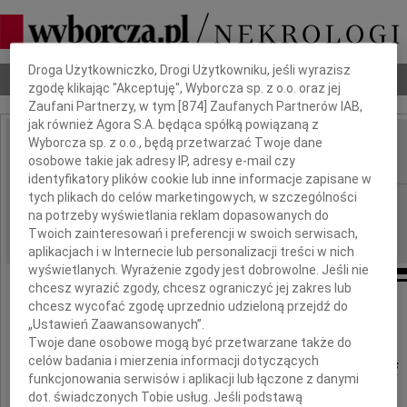
Dbamy o Twoją prywatność
Droga Użytkowniczko, Drogi Użytkowniku, jeśli wyrazisz
Nekrologi
Odeszli
Poradnik pogrzebowy
zgodę klikając "Akceptuję", Wyborcza sp. z o.o. oraz jej
Zaufani Partnerzy, w tym [
874
] Zaufanych Partnerów IAB,
jak również Agora S.A. będąca spółką powiązaną z
Wyborcza sp. z o.o., będą przetwarzać Twoje dane
Stanisława Lewczuk
osobowe takie jak adresy IP, adresy e-mail czy
IMIĘ I NAZWISKO:
identyfikatory plików cookie lub inne informacje zapisane w
tych plikach do celów marketingowych, w szczególności
Bydgoszcz
REGION:
na potrzeby wyświetlania reklam dopasowanych do
06.06.2018
DATA EMISJI:
Twoich zainteresowań i preferencji w swoich serwisach,
aplikacjach i w Internecie lub personalizacji treści w nich
wyświetlanych. Wyrażenie zgody jest dobrowolne. Jeśli nie
chcesz wyrazić zgody, chcesz ograniczyć jej zakres lub
chcesz wycofać zgodę uprzednio udzieloną przejdź do
Panu Dyrektorowi
„Ustawień Zaawansowanych”.
Twoje dane osobowe mogą być przetwarzane także do
celów badania i mierzenia informacji dotyczących
Włodzimierzowi Lewczukowi
funkcjonowania serwisów i aplikacji lub łączone z danymi
dot. świadczonych Tobie usług. Jeśli podstawą