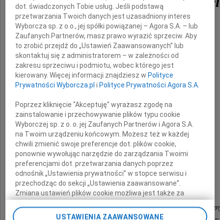
Marii Dubowickiej-Gabryel
dot. świadczonych Tobie usług. Jeśli podstawą
przetwarzania Twoich danych jest uzasadniony interes
Wyborcza sp. z o.o., jej spółki powiązanej – Agora S.A. – lub
Zaufanych Partnerów, masz prawo wyrazić sprzeciw. Aby
to zrobić przejdź do „Ustawień Zaawansowanych” lub
skontaktuj się z administratorem – w zależności od
zakresu sprzeciwu i podmiotu, wobec którego jest
kierowany. Więcej informacji znajdziesz w
Polityce
Prywatności Wyborcza.pl
i
Polityce Prywatności Agora S.A.
Poprzez kliknięcie "Akceptuję" wyrażasz zgodę na
Jej Rodzinie
zainstalowanie i przechowywanie plików typu cookie
Wyborczej sp. z o. o. jej Zaufanych Partnerów i Agora S.A.
oraz
na Twoim urządzeniu końcowym. Możesz też w każdej
Najbliższym
chwili zmienić swoje preferencje dot. plików cookie,
ponownie wywołując narzędzie do zarządzania Twoimi
preferencjami dot. przetwarzania danych poprzez
odnośnik „Ustawienia prywatności” w stopce serwisu i
składają
przechodząc do sekcji „Ustawienia zaawansowane”.
Zmiana ustawień plików cookie możliwa jest także za
pomocą ustawień przeglądarki.
pracownicy Kliniki Gastroenterologii i Chorób Wewnętr
USTAWIENIA ZAAWANSOWANE