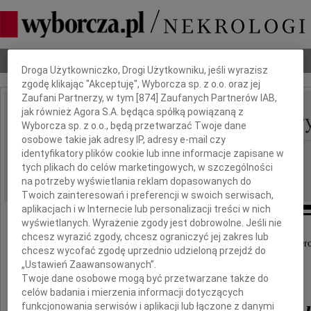
Dbamy o Twoją prywatność
Nekrologi
Odeszli
Poradnik pogrzebowy
Droga Użytkowniczko, Drogi Użytkowniku, jeśli wyrazisz
zgodę klikając "Akceptuję", Wyborcza sp. z o.o. oraz jej
Zaufani Partnerzy, w tym [
874
] Zaufanych Partnerów IAB,
Maria Dubowicka-Gabry
jak również Agora S.A. będąca spółką powiązaną z
IMIĘ I NAZWISKO:
Wyborcza sp. z o.o., będą przetwarzać Twoje dane
osobowe takie jak adresy IP, adresy e-mail czy
Białystok
identyfikatory plików cookie lub inne informacje zapisane w
REGION:
tych plikach do celów marketingowych, w szczególności
30.05.2018
DATA EMISJI:
na potrzeby wyświetlania reklam dopasowanych do
Twoich zainteresowań i preferencji w swoich serwisach,
aplikacjach i w Internecie lub personalizacji treści w nich
wyświetlanych. Wyrażenie zgody jest dobrowolne. Jeśli nie
chcesz wyrazić zgody, chcesz ograniczyć jej zakres lub
Wyrazy głębokiego współczucia z powodu śmierc
chcesz wycofać zgodę uprzednio udzieloną przejdź do
„Ustawień Zaawansowanych”.
Twoje dane osobowe mogą być przetwarzane także do
Doktor
celów badania i mierzenia informacji dotyczących
funkcjonowania serwisów i aplikacji lub łączone z danymi