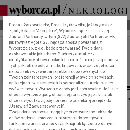
Dbamy o Twoją prywatność
Nekrologi
Odeszli
Poradnik pogrzebowy
Droga Użytkowniczko, Drogi Użytkowniku, jeśli wyrazisz
zgodę klikając "Akceptuję", Wyborcza sp. z o.o. oraz jej
Zaufani Partnerzy, w tym [
872
] Zaufanych Partnerów IAB,
jak również Agora S.A. będąca spółką powiązaną z
Stanisława Ziemnicka
Wyborcza sp. z o.o., będą przetwarzać Twoje dane
IMIĘ I NAZWISKO:
osobowe takie jak adresy IP, adresy e-mail czy
identyfikatory plików cookie lub inne informacje zapisane w
Lublin
REGION:
tych plikach do celów marketingowych, w szczególności
na potrzeby wyświetlania reklam dopasowanych do
11.05.2018
DATA EMISJI:
Twoich zainteresowań i preferencji w swoich serwisach,
aplikacjach i w Internecie lub personalizacji treści w nich
wyświetlanych. Wyrażenie zgody jest dobrowolne. Jeśli nie
chcesz wyrazić zgody, chcesz ograniczyć jej zakres lub
Z głębokim żalem zawiadamiamy, że w dniu 6 maja 20
chcesz wycofać zgodę uprzednio udzieloną przejdź do
opatrzona Świętymi sakramentami,
„Ustawień Zaawansowanych”.
zmarła w wieku 97 lat
Twoje dane osobowe mogą być przetwarzane także do
celów badania i mierzenia informacji dotyczących
śp.
funkcjonowania serwisów i aplikacji lub łączone z danymi
nasza kochana Mama, Babcia i Prababcia
dot. świadczonych Tobie usług. Jeśli podstawą