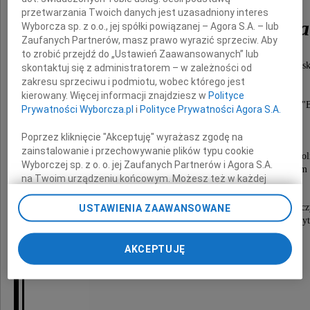
przetwarzania Twoich danych jest uzasadniony interes
Stanisława Ziemnicka
Wyborcza sp. z o.o., jej spółki powiązanej – Agora S.A. – lub
Zaufanych Partnerów, masz prawo wyrazić sprzeciw. Aby
to zrobić przejdź do „Ustawień Zaawansowanych” lub
absolwentka Gimnazjum i Liceum im. Unii Lubelsk
skontaktuj się z administratorem – w zależności od
harcerka Szarych Szeregów, ps. "Maria",
zakresu sprzeciwu i podmiotu, wobec którego jest
Zasłużona dla Lublina,
kierowany. Więcej informacji znajdziesz w
Polityce
wieloletnia Prezes Zabawkarskiej Spółdzielni Pracy "
Prywatności Wyborcza.pl
i
Polityce Prywatności Agora S.A.
Nabożeństwo żałobne zostanie odprawione
Poprzez kliknięcie "Akceptuję" wyrażasz zgodę na
w dniu 11 maja (piątek) o godzinie 12.00
zainstalowanie i przechowywanie plików typu cookie
w Kościele Rektoralnym na Cmentarzu Rzymskokatol
Wyborczej sp. z o. o. jej Zaufanych Partnerów i Agora S.A.
przy ul. Lipowej, po czym nastąpi złożenie drogiej nam
na Twoim urządzeniu końcowym. Możesz też w każdej
do grobu rodzinnego.
chwili zmienić swoje preferencje dot. plików cookie,
ponownie wywołując narzędzie do zarządzania Twoimi
Zgodnie z wolą Zmarłej, zamiast kwiatów i znicz
USTAWIENIA ZAAWANSOWANE
preferencjami dot. przetwarzania danych poprzez
prosimy o datek na rzecz Hospicjum Dobrego Samaryt
odnośnik „Ustawienia prywatności” w stopce serwisu i
do puszek Wolontariuszy Hospicjum
obecnych na uroczystości pogrzebowej
przechodząc do sekcji „Ustawienia zaawansowane”.
AKCEPTUJĘ
Zmiana ustawień plików cookie możliwa jest także za
pomocą ustawień przeglądarki.
My, nasi Zaufani Partnerzy i Agora S.A. możemy