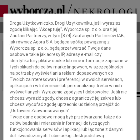
Dbamy o Twoją prywatność
Droga Użytkowniczko, Drogi Użytkowniku, jeśli wyrazisz
Nekrologi
Odeszli
Poradnik pogrzebowy
zgodę klikając "Akceptuję", Wyborcza sp. z o.o. oraz jej
Zaufani Partnerzy, w tym [
874
] Zaufanych Partnerów IAB,
jak również Agora S.A. będąca spółką powiązaną z
Wyborcza sp. z o.o., będą przetwarzać Twoje dane
Andrzej Pasich
osobowe takie jak adresy IP, adresy e-mail czy
IMIĘ I NAZWISKO:
identyfikatory plików cookie lub inne informacje zapisane w
tych plikach do celów marketingowych, w szczególności
Wrocław
REGION:
na potrzeby wyświetlania reklam dopasowanych do
11.05.2018
DATA EMISJI:
Twoich zainteresowań i preferencji w swoich serwisach,
aplikacjach i w Internecie lub personalizacji treści w nich
wyświetlanych. Wyrażenie zgody jest dobrowolne. Jeśli nie
chcesz wyrazić zgody, chcesz ograniczyć jej zakres lub
chcesz wycofać zgodę uprzednio udzieloną przejdź do
Odszedł od nas
„Ustawień Zaawansowanych”.
Twoje dane osobowe mogą być przetwarzane także do
celów badania i mierzenia informacji dotyczących
funkcjonowania serwisów i aplikacji lub łączone z danymi
dot. świadczonych Tobie usług. Jeśli podstawą