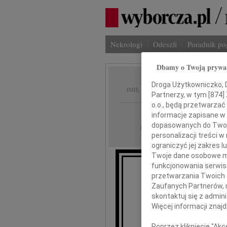
Nekrologi
Odeszli
Poradnik p
Dbamy o Twoją prywa
Maria 
Droga Użytkowniczko, Dr
IMIĘ I NAZWISKO:
Partnerzy, w tym [
874
]
o.o., będą przetwarzać 
Wrocław
REGION:
informacje zapisane w
dopasowanych do Twoich
09.05.2018
DATA EMISJI:
personalizacji treści 
ograniczyć jej zakres
Twoje dane osobowe mo
funkcjonowania serwisó
przetwarzania Twoich da
że 5 maja 201
Zaufanych Partnerów, 
skontaktuj się z admin
Więcej informacji znaj
Poprzez kliknięcie "Ak