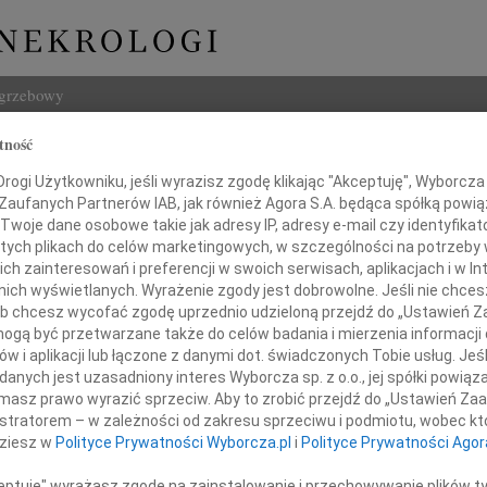
ogrzebowy
tność
Szukaj
Piss
ogi Użytkowniku, jeśli wyrazisz zgodę klikając "Akceptuję", Wyborcza sp
Imię i na
 Zaufanych Partnerów IAB, jak również Agora S.A. będąca spółką powi
Twoje dane osobowe takie jak adresy IP, adresy e-mail czy identyfikato
 tych plikach do celów marketingowych, w szczególności na potrzeby 
 zainteresowań i preferencji w swoich serwisach, aplikacjach i w Int
w nich wyświetlanych. Wyrażenie zgody jest dobrowolne. Jeśli nie chce
INNE NE
 lub chcesz wycofać zgodę uprzednio udzieloną przejdź do „Ustawień
Miecz
gą być przetwarzane także do celów badania i mierzenia informacji
Dnia 
w i aplikacji lub łączone z danymi dot. świadczonych Tobie usług. Jeś
Hube
Z żalem zawiadamiam,
nych jest uzasadniony interes Wyborcza sp. z o.o., jej spółki powiąza
Nie m
8 roku odeszła moja najdroższa Mama,
masz prawo wyrazić sprzeciw. Aby to zrobić przejdź do „Ustawień Z
Halin
istratorem – w zależności od zakresu sprzeciwu i podmiotu, wobec któ
Halin
dziesz w
Polityce Prywatności Wyborcza.pl
i
Polityce Prywatności Agor
Henry
Maria Piss
Na za
ceptuję" wyrażasz zgodę na zainstalowanie i przechowywanie plików t