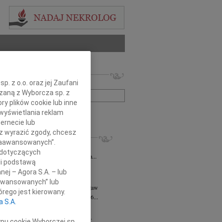
 nekrologów i wspomnień
. z o.o. oraz jej Zaufani
zwisko lub numer ogłoszenia:
ązaną z Wyborcza sp. z
ry plików cookie lub inne
wyświetlania reklam
+ szukanie zaawansowane
ernecie lub
sz wyrazić zgody, chcesz
KROLOGI
 Zaawansowanych”.
ysława Pękacz
07.08.2026
Wrocław
 dotyczących
25 lipca 2026 roku zmarła Mieczysława...
li podstawą
rt Mordawski
06.08.2026
Wrocław
nej – Agora S.A. – lub
ów nic: już uleciałem w taką...
aawansowanych” lub
a Hanna Kościelniak
05.08.2026
Wrocław
rego jest kierowany.
a Hanna Kościelniak Zmarła 30.06.2026...
a S.A.
k Brutkowski
30.07.2026
Wrocław
wsze pozostanie w naszych sercach Z...
ypu cookie Wyborczej sp.