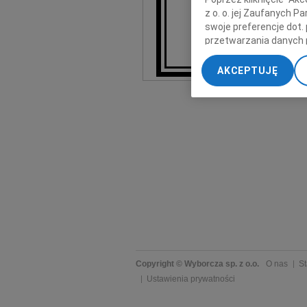
z o. o. jej Zaufanych 
swoje preferencje dot.
Pogrzeb odbędzi
przetwarzania danych 
na c
„Ustawienia zaawansow
AKCEPTUJĘ
My, nasi Zaufani Part
dokładnych danych geol
Przechowywanie informa
treści, badnie odbiorcó
Copyright © Wyborcza sp. z o.o.
O nas
St
Ustawienia prywatności