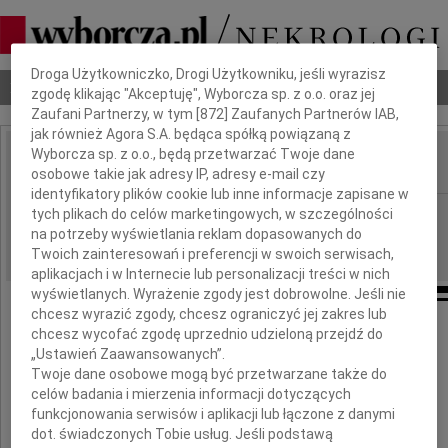
Dbamy o Twoją prywatność
Droga Użytkowniczko, Drogi Użytkowniku, jeśli wyrazisz
Nekrologi
Odeszli
Poradnik pogrzebowy
zgodę klikając "Akceptuję", Wyborcza sp. z o.o. oraz jej
Zaufani Partnerzy, w tym [
872
] Zaufanych Partnerów IAB,
jak również Agora S.A. będąca spółką powiązaną z
Wyborcza sp. z o.o., będą przetwarzać Twoje dane
osobowe takie jak adresy IP, adresy e-mail czy
IMIĘ I NAZWISKO:
identyfikatory plików cookie lub inne informacje zapisane w
Wrocław
tych plikach do celów marketingowych, w szczególności
REGION:
na potrzeby wyświetlania reklam dopasowanych do
21.05.2010
DATA EMISJI:
Twoich zainteresowań i preferencji w swoich serwisach,
aplikacjach i w Internecie lub personalizacji treści w nich
wyświetlanych. Wyrażenie zgody jest dobrowolne. Jeśli nie
chcesz wyrazić zgody, chcesz ograniczyć jej zakres lub
Panu
chcesz wycofać zgodę uprzednio udzieloną przejdź do
„Ustawień Zaawansowanych”.
Zbigniewowi Golowi
Twoje dane osobowe mogą być przetwarzane także do
celów badania i mierzenia informacji dotyczących
i
funkcjonowania serwisów i aplikacji lub łączone z danymi
Rodzinie
dot. świadczonych Tobie usług. Jeśli podstawą