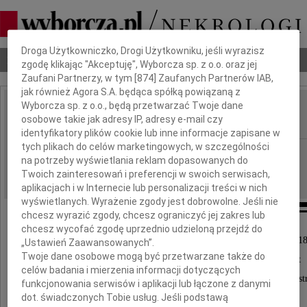
Dbamy o Twoją prywatność
Droga Użytkowniczko, Drogi Użytkowniku, jeśli wyrazisz
Nekrologi
Odeszli
Poradnik pogrzebowy
zgodę klikając "Akceptuję", Wyborcza sp. z o.o. oraz jej
Zaufani Partnerzy, w tym [
874
] Zaufanych Partnerów IAB,
jak również Agora S.A. będąca spółką powiązaną z
Wyborcza sp. z o.o., będą przetwarzać Twoje dane
Stanisława Karpińska
osobowe takie jak adresy IP, adresy e-mail czy
IMIĘ I NAZWISKO:
identyfikatory plików cookie lub inne informacje zapisane w
tych plikach do celów marketingowych, w szczególności
Wrocław
REGION:
na potrzeby wyświetlania reklam dopasowanych do
08.05.2018
DATA EMISJI:
Twoich zainteresowań i preferencji w swoich serwisach,
aplikacjach i w Internecie lub personalizacji treści w nich
wyświetlanych. Wyrażenie zgody jest dobrowolne. Jeśli nie
chcesz wyrazić zgody, chcesz ograniczyć jej zakres lub
chcesz wycofać zgodę uprzednio udzieloną przejdź do
Z głębokim żalem zawiadamiamy, że dnia 4 maja 2018
„Ustawień Zaawansowanych”.
Twoje dane osobowe mogą być przetwarzane także do
po długiej i ciężkiej chorobie, w wieku 86 lat
celów badania i mierzenia informacji dotyczących
odeszła nasza ukochana Mama i Babcia oraz Siost
funkcjonowania serwisów i aplikacji lub łączone z danymi
dot. świadczonych Tobie usług. Jeśli podstawą