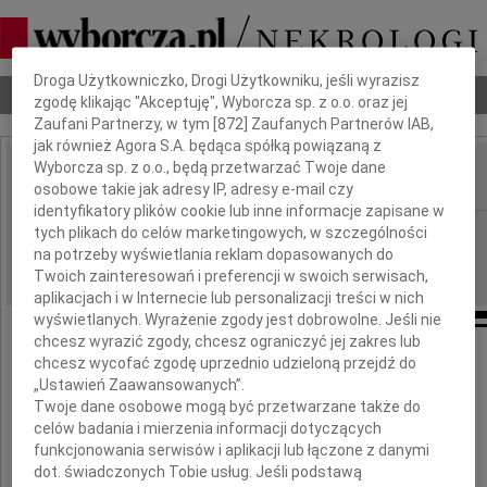
Dbamy o Twoją prywatność
Droga Użytkowniczko, Drogi Użytkowniku, jeśli wyrazisz
Nekrologi
Odeszli
Poradnik pogrzebowy
zgodę klikając "Akceptuję", Wyborcza sp. z o.o. oraz jej
Zaufani Partnerzy, w tym [
872
] Zaufanych Partnerów IAB,
jak również Agora S.A. będąca spółką powiązaną z
Wyborcza sp. z o.o., będą przetwarzać Twoje dane
osobowe takie jak adresy IP, adresy e-mail czy
IMIĘ I NAZWISKO:
identyfikatory plików cookie lub inne informacje zapisane w
Wrocław
tych plikach do celów marketingowych, w szczególności
REGION:
na potrzeby wyświetlania reklam dopasowanych do
21.05.2010
DATA EMISJI:
Twoich zainteresowań i preferencji w swoich serwisach,
aplikacjach i w Internecie lub personalizacji treści w nich
wyświetlanych. Wyrażenie zgody jest dobrowolne. Jeśli nie
chcesz wyrazić zgody, chcesz ograniczyć jej zakres lub
chcesz wycofać zgodę uprzednio udzieloną przejdź do
Panu
„Ustawień Zaawansowanych”.
Twoje dane osobowe mogą być przetwarzane także do
Wojciechowi Zającowi
celów badania i mierzenia informacji dotyczących
funkcjonowania serwisów i aplikacji lub łączone z danymi
i
dot. świadczonych Tobie usług. Jeśli podstawą