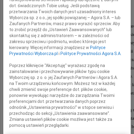
wielką skrzypaczkę, wspaniałą artystkę,
dot. świadczonych Tobie usług. Jeśli podstawą
wybitną osobowość.
przetwarzania Twoich danych jest uzasadniony interes
Wyborcza sp. z o.o., jej spółki powiązanej – Agora S.A. – lub
Zaufanych Partnerów, masz prawo wyrazić sprzeciw. Aby
Przez 27 lat od 1955 roku była solistką Filharmonii Na
to zrobić przejdź do „Ustawień Zaawansowanych” lub
otoczona szczególną estymą przez Witolda Rowicki
skontaktuj się z administratorem – w zależności od
zakresu sprzeciwu i podmiotu, wobec którego jest
i Stanisława Wisłockiego. Wystąpiła jako solistka na uroczys
kierowany. Więcej informacji znajdziesz w
Polityce
otwierającym nowy, odbudowany po wojnie gmach Filharmonii 
Prywatności Wyborcza.pl
i
Polityce Prywatności Agora S.A.
Przez wiele lat z Orkiestrą Filharmonii Narodowej przemierz
Poprzez kliknięcie "Akceptuję" wyrażasz zgodę na
kontynenty podczas zagranicznych tournee, stając się najwyż
zainstalowanie i przechowywanie plików typu cookie
ambasadorką polskiej kultury na całym świecie.
Wyborczej sp. z o. o. jej Zaufanych Partnerów i Agora S.A.
na Twoim urządzeniu końcowym. Możesz też w każdej
Grała z najwybitniejszymi dyrygentami i orkiestrami, dając 
chwili zmienić swoje preferencje dot. plików cookie,
3000 koncertów w ponad 50 krajach. Niezrównana interpreta
ponownie wywołując narzędzie do zarządzania Twoimi
preferencjami dot. przetwarzania danych poprzez
Karola Szymanowskiego.
odnośnik „Ustawienia prywatności” w stopce serwisu i
Przez lata urzekała nas swoją osobowością, wrażliwością
przechodząc do sekcji „Ustawienia zaawansowane”.
i niezłomnością charakteru, ukrytą w drobnej posta
Zmiana ustawień plików cookie możliwa jest także za
pomocą ustawień przeglądarki.
Podziwialiśmy jej niezrównane kreacje artystyczne, ogromną b