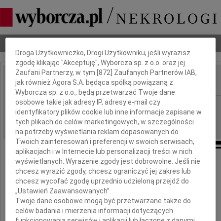
Dbamy o Twoją prywatność
Nekrologi
Odeszli
Poradnik pogrzebowy
Droga Użytkowniczko, Drogi Użytkowniku, jeśli wyrazisz
zgodę klikając "Akceptuję", Wyborcza sp. z o.o. oraz jej
Zaufani Partnerzy, w tym [
872
] Zaufanych Partnerów IAB,
jak również Agora S.A. będąca spółką powiązaną z
IMIĘ I NAZWISKO:
Wyborcza sp. z o.o., będą przetwarzać Twoje dane
osobowe takie jak adresy IP, adresy e-mail czy
cała Polska
REGION:
identyfikatory plików cookie lub inne informacje zapisane w
05.05.2018
DATA EMISJI:
tych plikach do celów marketingowych, w szczególności
na potrzeby wyświetlania reklam dopasowanych do
Twoich zainteresowań i preferencji w swoich serwisach,
aplikacjach i w Internecie lub personalizacji treści w nich
wyświetlanych. Wyrażenie zgody jest dobrowolne. Jeśli nie
Z wielkim żalem żegnamy
chcesz wyrazić zgody, chcesz ograniczyć jej zakres lub
chcesz wycofać zgodę uprzednio udzieloną przejdź do
Wandę Wiłkomirską
„Ustawień Zaawansowanych”.
Twoje dane osobowe mogą być przetwarzane także do
celów badania i mierzenia informacji dotyczących
funkcjonowania serwisów i aplikacji lub łączone z danymi