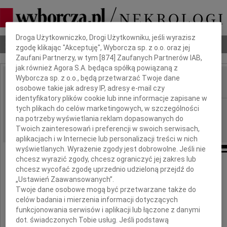
Dbamy o Twoją prywatność
Droga Użytkowniczko, Drogi Użytkowniku, jeśli wyrazisz
Nekrologi
Odeszli
Poradnik pogrzebowy
zgodę klikając "Akceptuję", Wyborcza sp. z o.o. oraz jej
Zaufani Partnerzy, w tym [
874
] Zaufanych Partnerów IAB,
jak również Agora S.A. będąca spółką powiązaną z
Wyborcza sp. z o.o., będą przetwarzać Twoje dane
osobowe takie jak adresy IP, adresy e-mail czy
IMIĘ I NAZWISKO:
identyfikatory plików cookie lub inne informacje zapisane w
Wrocław
tych plikach do celów marketingowych, w szczególności
REGION:
na potrzeby wyświetlania reklam dopasowanych do
21.05.2010
DATA EMISJI:
Twoich zainteresowań i preferencji w swoich serwisach,
aplikacjach i w Internecie lub personalizacji treści w nich
wyświetlanych. Wyrażenie zgody jest dobrowolne. Jeśli nie
chcesz wyrazić zgody, chcesz ograniczyć jej zakres lub
chcesz wycofać zgodę uprzednio udzieloną przejdź do
Wyrazy głębokiego współczucia Koledze
„Ustawień Zaawansowanych”.
Twoje dane osobowe mogą być przetwarzane także do
Bogdanowi Kasprzykowi
celów badania i mierzenia informacji dotyczących
funkcjonowania serwisów i aplikacji lub łączone z danymi
dot. świadczonych Tobie usług. Jeśli podstawą
z powodu śmierci