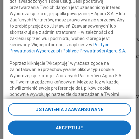
dot. świadczonych Tobie usług. Jeśli podstawą
przetwarzania Twoich danych jest uzasadniony interes
Janusza Piekarczyka
Wyborcza sp. z o.o., jej spółki powiązanej – Agora S.A. – lub
Zaufanych Partnerów, masz prawo wyrazić sprzeciw. Aby
to zrobić przejdź do „Ustawień Zaawansowanych” lub
skontaktuj się z administratorem – w zależności od
zakresu sprzeciwu i podmiotu, wobec którego jest
Rektora Warszawskiego Uniwersytetu Medyczneg
kierowany. Więcej informacji znajdziesz w
Polityce
w latach 1999-2005,
Prywatności Wyborcza.pl
i
Polityce Prywatności Agora S.A.
wybitnego lekarza, naukowca?i wielkiego przyjaciela całej społecz
Poprzez kliknięcie "Akceptuję" wyrażasz zgodę na
zainstalowanie i przechowywanie plików typu cookie
Wyborczej sp. z o. o. jej Zaufanych Partnerów i Agora S.A.
Pani
na Twoim urządzeniu końcowym. Możesz też w każdej
chwili zmienić swoje preferencje dot. plików cookie,
ponownie wywołując narzędzie do zarządzania Twoimi
dr Barbarze Siemińskiej-Piekarc
preferencjami dot. przetwarzania danych poprzez
odnośnik „Ustawienia prywatności” w stopce serwisu i
USTAWIENIA ZAAWANSOWANE
przechodząc do sekcji „Ustawienia zaawansowane”.
składamy
Zmiana ustawień plików cookie możliwa jest także za
pomocą ustawień przeglądarki.
AKCEPTUJĘ
wyrazy głębokiego współczucia
My, nasi Zaufani Partnerzy i Agora S.A. możemy