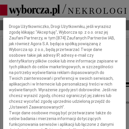
Dbamy o Twoją prywatność
Nekrologi
Odeszli
Poradnik pogrzebowy
Droga Użytkowniczko, Drogi Użytkowniku, jeśli wyrazisz
zgodę klikając "Akceptuję", Wyborcza sp. z o.o. oraz jej
Zaufani Partnerzy, w tym [
874
] Zaufanych Partnerów IAB,
jak również Agora S.A. będąca spółką powiązaną z
Wyborcza sp. z o.o., będą przetwarzać Twoje dane
IMIĘ I NAZWISKO:
osobowe takie jak adresy IP, adresy e-mail czy
identyfikatory plików cookie lub inne informacje zapisane w
Warszawa
REGION:
tych plikach do celów marketingowych, w szczególności
22.09.2009
DATA EMISJI:
na potrzeby wyświetlania reklam dopasowanych do
Twoich zainteresowań i preferencji w swoich serwisach,
aplikacjach i w Internecie lub personalizacji treści w nich
wyświetlanych. Wyrażenie zgody jest dobrowolne. Jeśli nie
chcesz wyrazić zgody, chcesz ograniczyć jej zakres lub
chcesz wycofać zgodę uprzednio udzieloną przejdź do
Z wielkim żalem przyjęliśmy wiadomość o śmier
„Ustawień Zaawansowanych”.
Twoje dane osobowe mogą być przetwarzane także do
celów badania i mierzenia informacji dotyczących
prof. dr. hab. dr. h. causa
funkcjonowania serwisów i aplikacji lub łączone z danymi