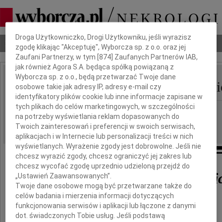
Dbamy o Twoją prywatność
Droga Użytkowniczko, Drogi Użytkowniku, jeśli wyrazisz
Nekrologi
Odeszli
Poradnik pogrzebowy
zgodę klikając "Akceptuję", Wyborcza sp. z o.o. oraz jej
Zaufani Partnerzy, w tym [
874
] Zaufanych Partnerów IAB,
jak również Agora S.A. będąca spółką powiązaną z
Wyborcza sp. z o.o., będą przetwarzać Twoje dane
Wojciech-Kazimierz Pili
osobowe takie jak adresy IP, adresy e-mail czy
IMIĘ I NAZWISKO:
identyfikatory plików cookie lub inne informacje zapisane w
tych plikach do celów marketingowych, w szczególności
Wrocław
REGION:
na potrzeby wyświetlania reklam dopasowanych do
02.05.2018
DATA EMISJI:
Twoich zainteresowań i preferencji w swoich serwisach,
aplikacjach i w Internecie lub personalizacji treści w nich
wyświetlanych. Wyrażenie zgody jest dobrowolne. Jeśli nie
chcesz wyrazić zgody, chcesz ograniczyć jej zakres lub
chcesz wycofać zgodę uprzednio udzieloną przejdź do
Wojciech-Kazimierz Pili
„Ustawień Zaawansowanych”.
Twoje dane osobowe mogą być przetwarzane także do
celów badania i mierzenia informacji dotyczących
funkcjonowania serwisów i aplikacji lub łączone z danymi
1939-2018
dot. świadczonych Tobie usług. Jeśli podstawą