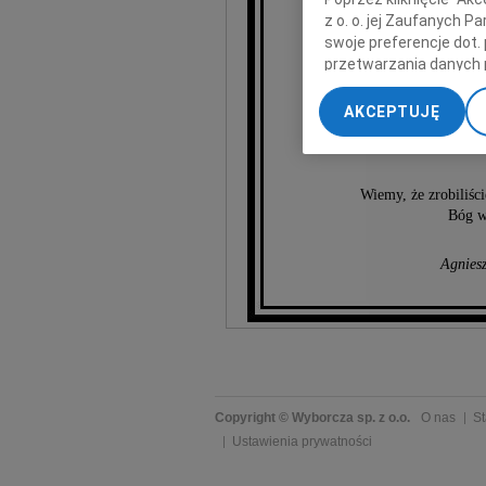
z o. o. jej Zaufanych 
swoje preferencje dot.
przetwarzania danych 
„Ustawienia zaawansow
AKCEPTUJĘ
J
My, nasi Zaufani Part
dokładnych danych geol
Przechowywanie informa
treści, badnie odbiorcó
Wiemy, że zrobiliśc
Bóg wi
Agniesz
Copyright © Wyborcza sp. z o.o.
O nas
St
Ustawienia prywatności