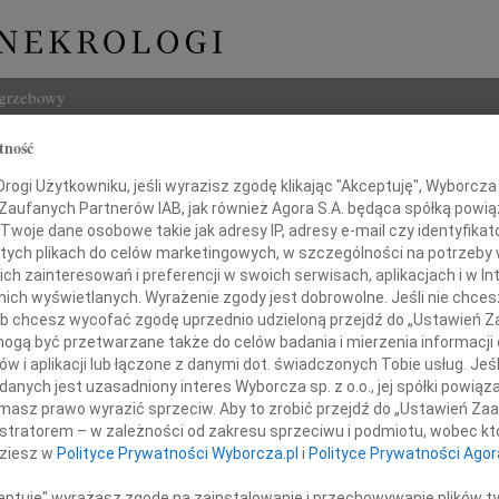
ogrzebowy
tność
Szukaj
 Kotiuk
ogi Użytkowniku, jeśli wyrazisz zgodę klikając "Akceptuję", Wyborcza sp
Imię i na
 Zaufanych Partnerów IAB, jak również Agora S.A. będąca spółką powi
Twoje dane osobowe takie jak adresy IP, adresy e-mail czy identyfikato
 tych plikach do celów marketingowych, w szczególności na potrzeby 
 zainteresowań i preferencji w swoich serwisach, aplikacjach i w Int
w nich wyświetlanych. Wyrażenie zgody jest dobrowolne. Jeśli nie chce
INNE NE
 lub chcesz wycofać zgodę uprzednio udzieloną przejdź do „Ustawień
Andrz
gą być przetwarzane także do celów badania i mierzenia informacji
W dniu
w i aplikacji lub łączone z danymi dot. świadczonych Tobie usług. Jeś
Andrz
nych jest uzasadniony interes Wyborcza sp. z o.o., jej spółki powiąza
erdeczne podziękowania
W dni
masz prawo wyrazić sprzeciw. Aby to zrobić przejdź do „Ustawień Z
Anna 
istratorem – w zależności od zakresu sprzeciwu i podmiotu, wobec któ
elęgniarek i całego Personelu Medycznego
W dni
dziesz w
Polityce Prywatności Wyborcza.pl
i
Polityce Prywatności Agor
 1 przy ul. Staszica w Lublinie,
Joann
ą, troskliwą opiekę nad naszą Babcią
Z głę
ceptuję" wyrażasz zgodę na zainstalowanie i przechowywanie plików t