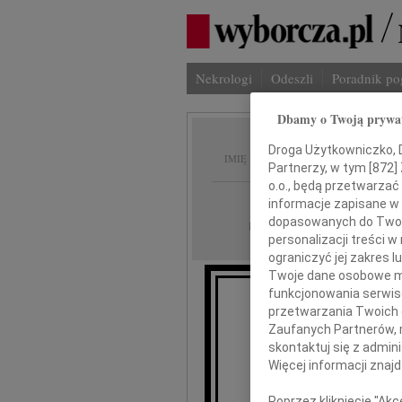
Nekrologi
Odeszli
Poradnik p
Dbamy o Twoją prywa
Janina
Droga Użytkowniczko, Dr
IMIĘ I NAZWISKO:
Partnerzy, w tym [
872
]
o.o., będą przetwarzać 
Lublin
REGION:
informacje zapisane w
dopasowanych do Twoich
21.05.2010
DATA EMISJI:
personalizacji treści 
ograniczyć jej zakres
Twoje dane osobowe mo
funkcjonowania serwisó
przetwarzania Twoich da
S
Zaufanych Partnerów, 
skontaktuj się z admin
dla Lekarzy, Pi
Więcej informacji znaj
SPSK nr
za wspaniał
Poprzez kliknięcie "Ak