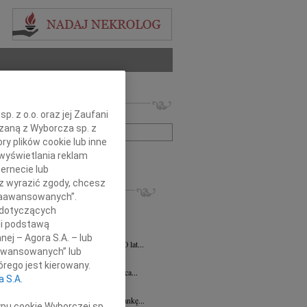
 nekrologów i wspomnień
. z o.o. oraz jej Zaufani
zwisko lub numer ogłoszenia:
ązaną z Wyborcza sp. z
ry plików cookie lub inne
wyświetlania reklam
+ szukanie zaawansowane
ernecie lub
sz wyrazić zgody, chcesz
KROLOGI
 Zaawansowanych”.
ej Szostek
27.07.2026
Lublin
 dotyczących
 21 lipca 2026 r. zmarł Śp. ks. prof....
li podstawą
ej Szostek
27.07.2026
Lublin
nej – Agora S.A. – lub
u 21 lipca 2026 roku zmarł w wieku 80 lat...
aawansowanych” lub
Elżbieta Wstawska
19.06.2026
Lublin
rego jest kierowany.
u 24 czerwca 2026 roku mija 1. rocznica...
a S.A.
a Magdalena Milart
14.04.2026
Lublin
bokim smutkiem żegnamy naszą Koleżankę...
ypu cookie Wyborczej sp.